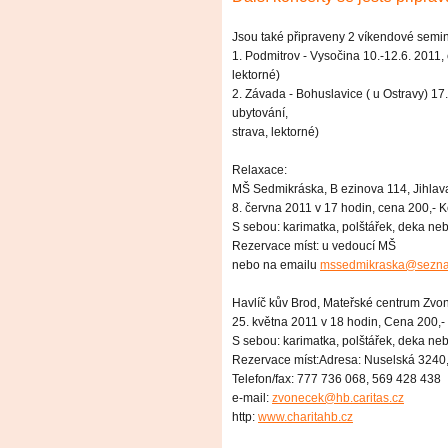
Jsou také připraveny 2 víkendové semi
1. Podmitrov - Vysočina 10.-12.6. 2011, 
lektorné)
2. Závada - Bohuslavice ( u Ostravy) 17.
ubytování,
strava, lektorné)
Relaxace:
MŠ Sedmikráska, B ezinova 114, Jihlav
8. června 2011 v 17 hodin, cena 200,- K
S sebou: karimatka, polštářek, deka ne
Rezervace míst: u vedoucí MŠ
nebo na emailu
mssedmikraska@sezn
Havlíč kův Brod, Mateřské centrum Zvo
25. května 2011 v 18 hodin, Cena 200,-
S sebou: karimatka, polštářek, deka ne
Rezervace míst:Adresa: Nuselská 3240,
Telefon/fax: 777 736 068, 569 428 438
e-mail:
zvonecek@hb.caritas.cz
http:
www.charitahb.cz