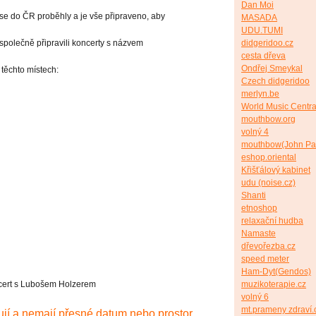
Dan Moi
se do ČR proběhly a je vše připraveno, aby
MASADA
UDU.TUMI
didgeridoo.cz
společně připravili koncerty s názvem
cesta dřeva
Ondřej Smeykal
těchto místech:
Czech didgeridoo
merlyn.be
World Music Centra
mouthbow.org
volný 4
mouthbow(John Pa
eshop.oriental
Křišťálový kabinet
udu (noise.cz)
Shanti
etnoshop
relaxační hudba
Namaste
dřevořezba.cz
speed meter
Ham-Dyt(Gendos)
muzikoterapie.cz
ncert s Lubošem Holzerem
volný 6
mt.prameny zdraví.
vují a nemají přesné datum nebo prostor.