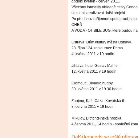
období květen - červen 2011.
Všechny formality ohledně cesty Gendo
se mohl zrealizovat další projekt.
Po předchozí příjemné spolupráci jsme 
OHEŇ
A VODA - OT BILE SUG, které budou na 
Ostrava, Dům kultury města Ostravy,
28. října 124, restaurace Prima
4. května 2011 v 19 hodin
Jihlava, hotel Gustav Mahler
12. května 2011 v 19 hodin
Olomouc, Divadlo hudby
30. května 2011 v 19.30 hodin
Znojmo, Kafe Oáza, Kovářská 6
3. června 2011 v 19 hodin
Mikulov, Ditrichtejnská hrobka
4.června 2011, 14 hodin - společný ko
Další koncerty se ještě připra