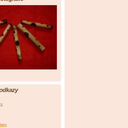
 odkazy
ra
llery