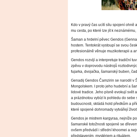
Kdo v pravý čas ucítí sílu spojení ohně
mu cesta, po které lze jít k neznámém
Šaman a hrdelní pěvec Gendos (Gennadi
hostem. Tentokrát vystoupí se svou čes
profesionálně věnuje muzikoterapii a art
Gendos rozvíjí a interpretuje tradiční t
zpěvu v doprovodu nástrojů roztodivných 
fujarka, dvojačka, šamanský buben, čada
Genadij Gendos Čamzirin se narodil v Šu
Mongolskem. I proto jeho hudební a ša
lidové tradice. Jeho písně evokují svět a
a prázdnotou vybízí k pohledu do sebe 
budoucnosti, skládá hold předkům a příro
které spojené dohromady vytvářejí život 
Gendos je mistrem kargyraa, nejníže pol
šamanské totožnosti spojené se dřeve
ovšem předvádí i střední khoomei a nej
představením, mystériem a rituálem.