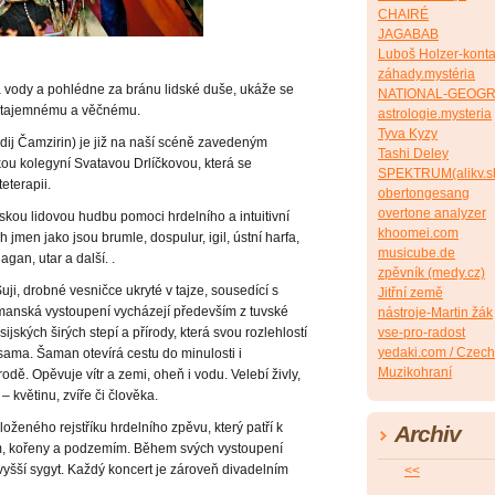
CHAIRÉ
JAGABAB
Luboš Holzer-konta
záhady.mystéria
 a vody a pohlédne za bránu lidské duše, ukáže se
NATIONAL-GEOG
u, tajemnému a věčnému.
astrologie.mysteria
Tyva Kyzy
j Čamzirin) je již na naší scéně zavedeným
Tashi Deley
kou kolegyní Svatavou Drlíčkovou, která se
SPEKTRUM(alikv.s
eterapii.
obertongesang
overtone analyzer
uvskou lidovou hudbu pomoci hrdelního a intuitivní
khoomei.com
jmen jako jsou brumle, dospulur, igil, ústní harfa,
musicube.de
gan, utar a další. .
zpěvník (medy.cz)
ji, drobné vesničce ukryté v tajze, sousedící s
Jitřní země
manská vystoupení vycházejí především z tuvské
nástroje-Martin žák
vse-pro-radost
sijských širých stepí a přírody, která svou rozlehlostí
yedaki.com / Czech
sama. Šaman otevírá cestu do minulosti i
Muzikohraní
dě. Opěvuje vítr a zemi, oheň i vodu. Velebí živly,
– květinu, zvíře či člověka.
oženého rejstříku hrdelního zpěvu, který patří k
Archiv
m, kořeny a podzemím. Během svých vystoupení
vyšší sygyt. Každý koncert je zároveň divadelním
<<