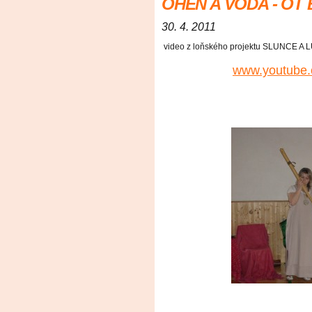
OHEŇ A VODA - OT 
30. 4. 2011
video z loňského projektu SLUNCE A L
www.youtube.