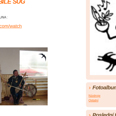
BILE SUG
UNA :
com/watch
Fotoalbu
Nástroje
Ostatní
Poslední 