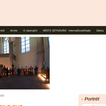
mně
Archiv
O nástrojích
MÍSTO SETKÁVÁNÍ - InternetEsoteRadio
články
SUG
Portrét