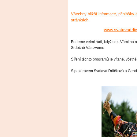
Všechny bližší informace, přihlášky 
stránkách
www.svatavadrlic
Budeme velmi rádi, když se s Vámi na 
Srdečně Vás zveme.
Šíření těchto programů je vítané, včetně
S pozdravem Svatava Drlíčková a Gen