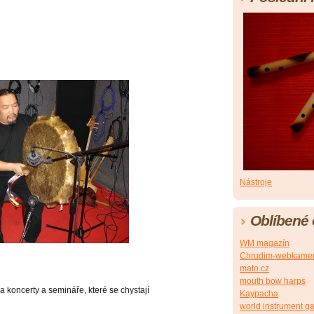
Nástroje
Oblíbené
WM magazín
Chrudim-webkame
mato.cz
mouth bow harps
 koncerty a semináře, které se chystají
Kaypacha
world instrument ga