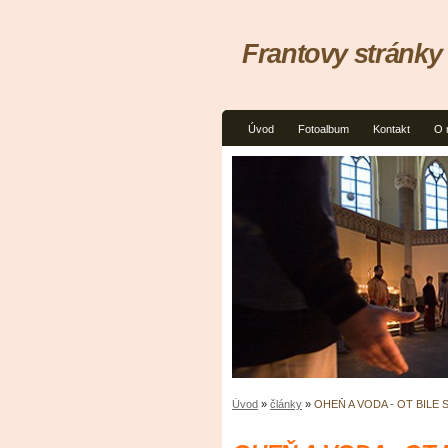
Frantovy stránky
Úvod
Fotoalbum
Kontakt
O 
Úvod
»
články
»
OHEŇ A VODA - OT BILE 