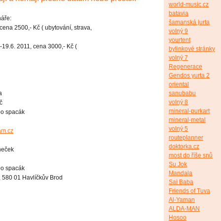
world-music.cz
batavia
náře:
šamanská jurta
cena 2500,- Kč ( ubytování, strava,
volný 9
yourtent
-19.6. 2011, cena 3000,- Kč (
bylinkové stránky
volný 7
Regenerace
Gendos yurta 2
oriental
sanubabu
a
volný 8
č
mineral-purkart
bo spacák
mineral-metal
volný 5
am.cz
routeplanner
doktorka.cz
neček
most do říše snů
Su Jok
bo spacák
Mandala
 580 01 Havlíčkův Brod
Sai Baba
Friends of Tuva
Al-Yaman
ALDA-MAN
Hosoo