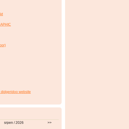
kt
RAPHIC
bor)
 didgeridoo website
srpen / 2026
>>