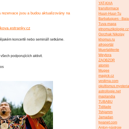
YAT-KHA
transformace
a rezervace jsou a budou aktualizovány na
Huun-Huur-Tu
Barbatuques - Bai
Tuva-mapa
kova.estranky.cz
etnomuzikologie.cz
Oorzhak Nikolay
khomus.ru
nějakém koncertě nebo semináři setkáme.
afroportál
MuertaMente
Weytora
 všech podporujících aktivit.
ZAOBZOR
atomin
dos
Mugee
magick.cz
vestirna.com
okultismus.mysteria
astrollogie.net
maplandia
TUBABU
Tiditade
Tshjamm
Jamadan
tyvanet.com
Anton-nástroje