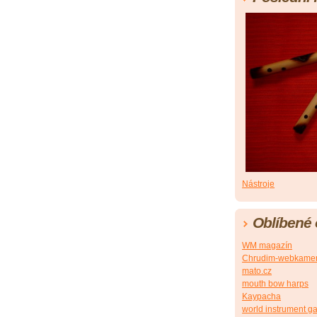
Nástroje
Oblíbené
WM magazín
Chrudim-webkame
mato.cz
mouth bow harps
Kaypacha
world instrument ga