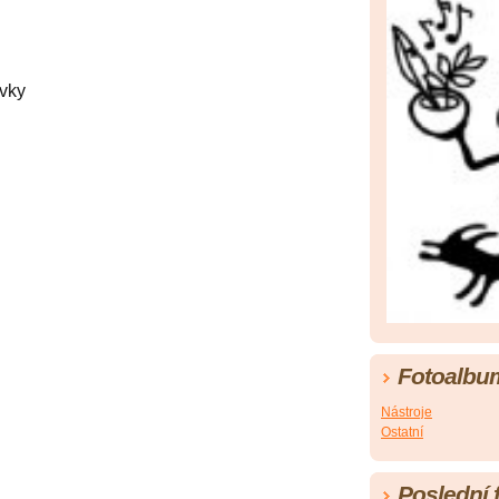
vky
Fotoalbu
Nástroje
Ostatní
Poslední 