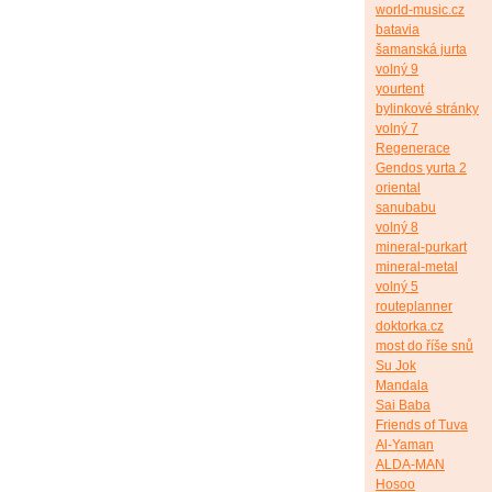
world-music.cz
batavia
šamanská jurta
volný 9
yourtent
bylinkové stránky
volný 7
Regenerace
Gendos yurta 2
oriental
sanubabu
volný 8
mineral-purkart
mineral-metal
volný 5
routeplanner
doktorka.cz
most do říše snů
Su Jok
Mandala
Sai Baba
Friends of Tuva
Al-Yaman
ALDA-MAN
Hosoo