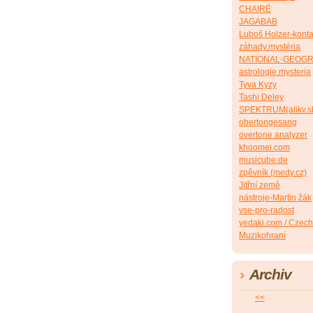
CHAIRÉ
JAGABAB
Luboš Holzer-konta
záhady.mystéria
NATIONAL-GEOG
astrologie.mysteria
Tyva Kyzy
Tashi Deley
SPEKTRUM(alikv.s
obertongesang
overtone analyzer
khoomei.com
musicube.de
zpěvník (medy.cz)
Jitřní země
nástroje-Martin žák
vse-pro-radost
yedaki.com / Czech
Muzikohraní
Archiv
<<