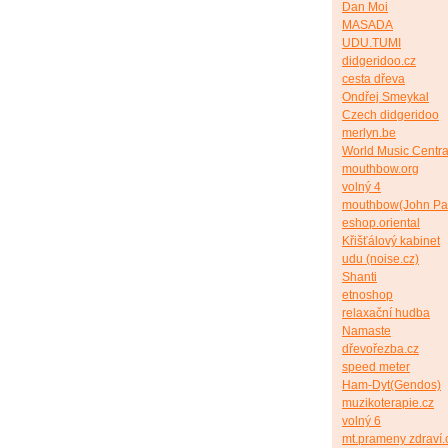
Dan Moi
MASADA
UDU.TUMI
didgeridoo.cz
cesta dřeva
Ondřej Smeykal
Czech didgeridoo
merlyn.be
World Music Centra
mouthbow.org
volný 4
mouthbow(John Pa
eshop.oriental
Křišťálový kabinet
udu (noise.cz)
Shanti
etnoshop
relaxační hudba
Namaste
dřevořezba.cz
speed meter
Ham-Dyt(Gendos)
muzikoterapie.cz
volný 6
mt.prameny zdraví.