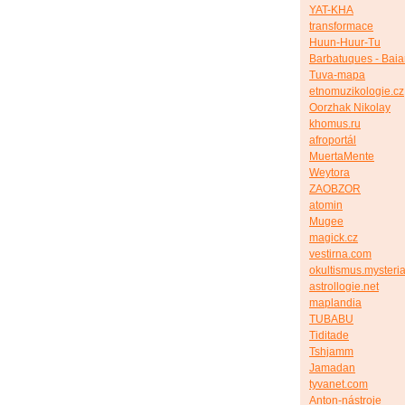
YAT-KHA
transformace
Huun-Huur-Tu
Barbatuques - Bai
Tuva-mapa
etnomuzikologie.cz
Oorzhak Nikolay
khomus.ru
afroportál
MuertaMente
Weytora
ZAOBZOR
atomin
Mugee
magick.cz
vestirna.com
okultismus.mysteria
astrollogie.net
maplandia
TUBABU
Tiditade
Tshjamm
Jamadan
tyvanet.com
Anton-nástroje