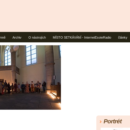
mně
Archiv
O nástrojích
MÍSTO SETKÁVÁNÍ - InternetEsoteRadio
články
Portrét