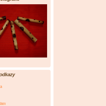
 odkazy
ra
llery