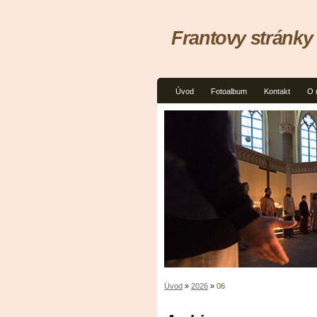
Frantovy stránky
Úvod
Fotoalbum
Kontakt
O 
Úvod
»
2026
»
06