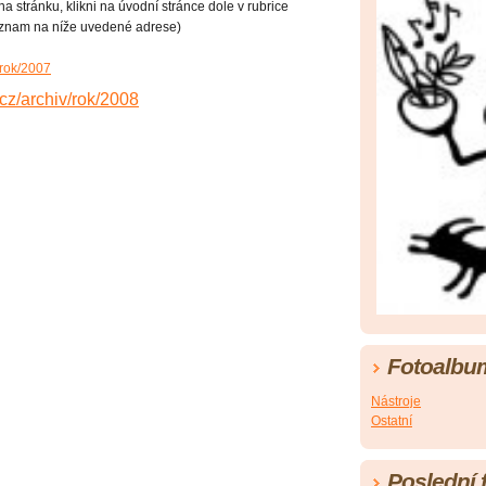
a stránku, klikni na úvodní stránce dole v rubrice
znam na níže uvedené adrese)
v/rok/2007
.cz/archiv/rok/2008
Fotoalbu
Nástroje
Ostatní
Poslední 