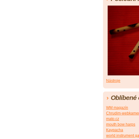
Nástroje
Oblíbené
WM magazín
Chrudim-webkame
mato.cz
mouth bow harps
Kaypacha
world instrument ga