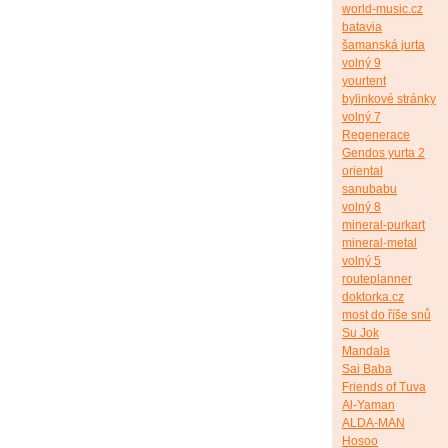
world-music.cz
batavia
šamanská jurta
volný 9
yourtent
bylinkové stránky
volný 7
Regenerace
Gendos yurta 2
oriental
sanubabu
volný 8
mineral-purkart
mineral-metal
volný 5
routeplanner
doktorka.cz
most do říše snů
Su Jok
Mandala
Sai Baba
Friends of Tuva
Al-Yaman
ALDA-MAN
Hosoo