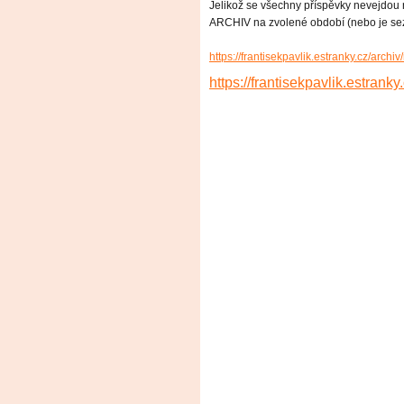
Jelikož se všechny příspěvky nevejdou n
ARCHIV na zvolené období (nebo je se
https://frantisekpavlik.estranky.cz/archi
https://frantisekpavlik.estranky