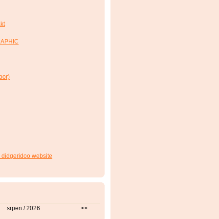
kt
RAPHIC
bor)
 didgeridoo website
srpen / 2026
>>