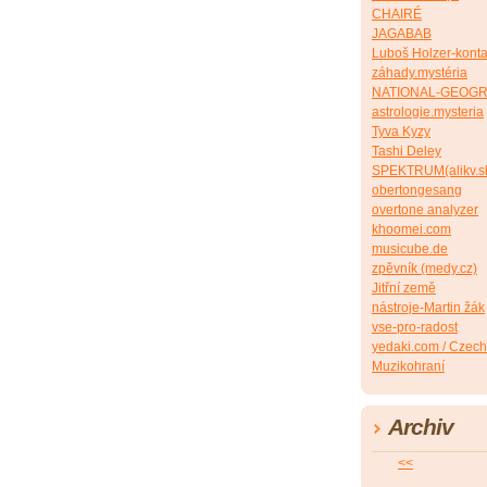
CHAIRÉ
JAGABAB
Luboš Holzer-konta
záhady.mystéria
NATIONAL-GEOG
astrologie.mysteria
Tyva Kyzy
Tashi Deley
SPEKTRUM(alikv.s
obertongesang
overtone analyzer
khoomei.com
musicube.de
zpěvník (medy.cz)
Jitřní země
nástroje-Martin žák
vse-pro-radost
yedaki.com / Czech
Muzikohraní
Archiv
<<