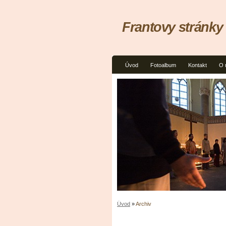
Frantovy stránky
Úvod
Fotoalbum
Kontakt
O 
Úvod
»
Archiv