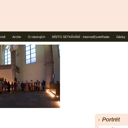
mně
Archiv
O nástrojích
MÍSTO SETKÁVÁNÍ - InternetEsoteRadio
články
Portrét