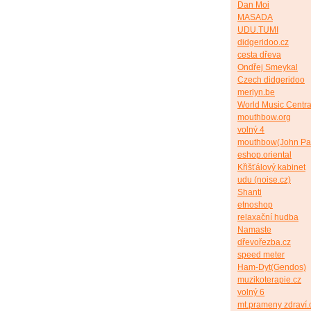
Dan Moi
MASADA
UDU.TUMI
didgeridoo.cz
cesta dřeva
Ondřej Smeykal
Czech didgeridoo
merlyn.be
World Music Centra
mouthbow.org
volný 4
mouthbow(John Pa
eshop.oriental
Křišťálový kabinet
udu (noise.cz)
Shanti
etnoshop
relaxační hudba
Namaste
dřevořezba.cz
speed meter
Ham-Dyt(Gendos)
muzikoterapie.cz
volný 6
mt.prameny zdraví.