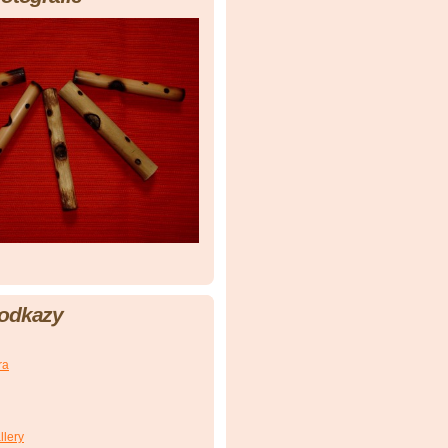
 odkazy
ra
llery