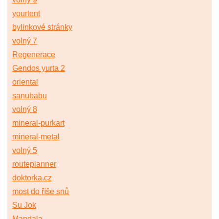
yourtent
bylinkové stránky
volný 7
Regenerace
Gendos yurta 2
oriental
sanubabu
volný 8
mineral-purkart
mineral-metal
volný 5
routeplanner
doktorka.cz
most do říše snů
Su Jok
Mandala