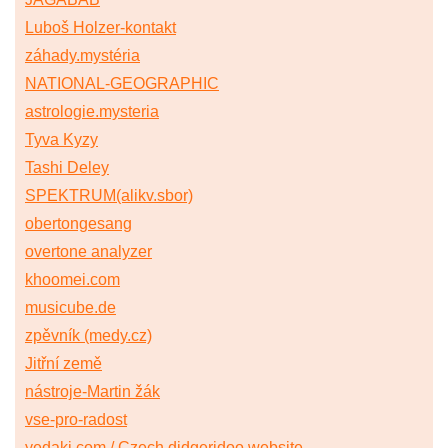
Luboš Holzer-kontakt
záhady.mystéria
NATIONAL-GEOGRAPHIC
astrologie.mysteria
Tyva Kyzy
Tashi Deley
SPEKTRUM(alikv.sbor)
obertongesang
overtone analyzer
khoomei.com
musicube.de
zpěvník (medy.cz)
Jitřní země
nástroje-Martin žák
vse-pro-radost
yedaki.com / Czech didgeridoo website