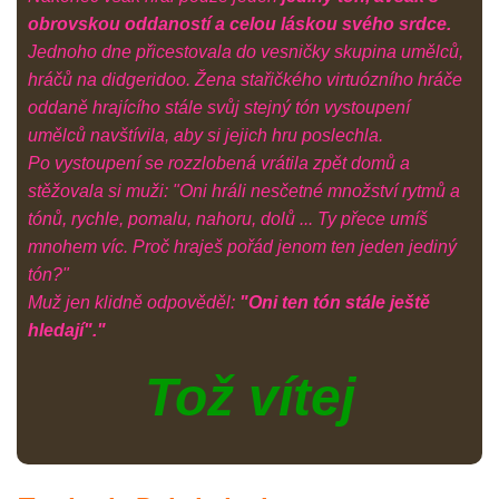
obrovskou oddaností a celou láskou svého srdce.
Jednoho dne přicestovala do vesničky skupina umělců,
hráčů na didgeridoo. Žena stařičkého virtuózního hráče
oddaně hrajícího stále svůj stejný tón vystoupení
umělců navštívila, aby si jejich hru poslechla.
Po vystoupení se rozzlobená vrátila zpět domů a
stěžovala si muži: "Oni hráli nesčetné množství rytmů a
tónů, rychle, pomalu, nahoru, dolů ... Ty přece umíš
mnohem víc. Proč hraješ pořád jenom ten jeden jediný
tón?"
Muž jen klidně odpověděl:
"Oni ten tón stále ještě
hledají"."
Tož vítej