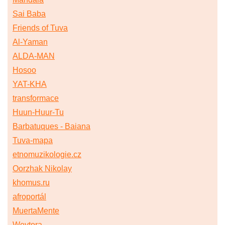
Sai Baba
Friends of Tuva
Al-Yaman
ALDA-MAN
Hosoo
YAT-KHA
transformace
Huun-Huur-Tu
Barbatuques - Baiana
Tuva-mapa
etnomuzikologie.cz
Oorzhak Nikolay
khomus.ru
afroportál
MuertaMente
Weytora