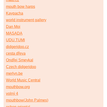
mouth bow harps
Kaypacha
world instrument gallery
Dan Moi
MASADA
UDU.TUMI
didgeridoo.cz
cesta dřeva
Ondřej Smeykal
Czech didgeridoo
merlyn.be
World Music Central
mouthbow.org
volný 4
mouthbow(John Palmes)
eshop.oriental