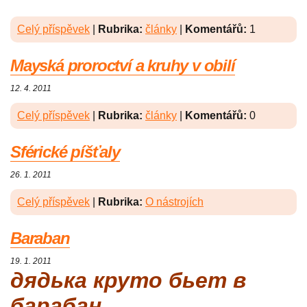
Celý příspěvek
|
Rubrika:
články
|
Komentářů:
1
Mayská proroctví a kruhy v obilí
12. 4. 2011
Celý příspěvek
|
Rubrika:
články
|
Komentářů:
0
Sférické píšťaly
26. 1. 2011
Celý příspěvek
|
Rubrika:
O nástrojích
Baraban
19. 1. 2011
дядька круто бьет в
барабан