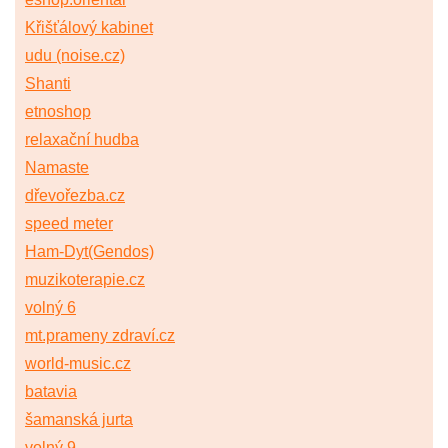
Křišťálový kabinet
udu (noise.cz)
Shanti
etnoshop
relaxační hudba
Namaste
dřevořezba.cz
speed meter
Ham-Dyt(Gendos)
muzikoterapie.cz
volný 6
mt.prameny zdraví.cz
world-music.cz
batavia
šamanská jurta
volný 9