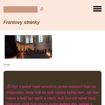
Frantovy stránky
Úvod
"Žil byl, v jedné malé vesničce, jeden virtuózní hráč na
didgeridoo, který hrál na svůj nástroj každý den. Jak léta
míjela a hráč byl starší a starší, hrál čím dál méně tónů.
Nakonec však hrál pouze jeden
jediný tón, avšak s