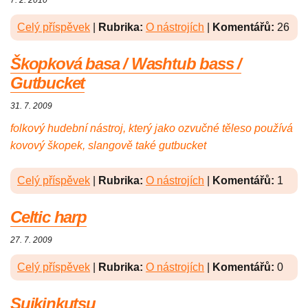
7. 2. 2010
Celý příspěvek
|
Rubrika:
O nástrojích
|
Komentářů:
26
Škopková basa / Washtub bass /
Gutbucket
31. 7. 2009
folkový hudební nástroj, který jako ozvučné těleso používá
kovový škopek, slangově také gutbucket
Celý příspěvek
|
Rubrika:
O nástrojích
|
Komentářů:
1
Celtic harp
27. 7. 2009
Celý příspěvek
|
Rubrika:
O nástrojích
|
Komentářů:
0
Suikinkutsu