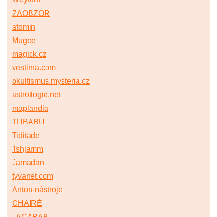
ZAOBZOR
atomin
Mugee
magick.cz
vestirna.com
okultismus.mysteria.cz
astrollogie.net
maplandia
TUBABU
Tiditade
Tshjamm
Jamadan
tyvanet.com
Anton-nástroje
CHAIRÉ
JAGABAB