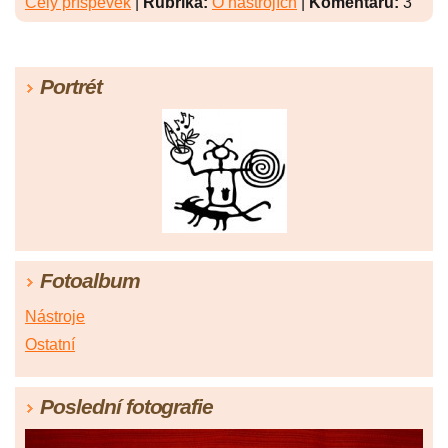
Celý příspěvek
|
Rubrika:
O nástrojích
|
Komentářů:
3
Portrét
Fotoalbum
Nástroje
Ostatní
Poslední fotografie