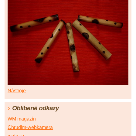
Nástroje
Oblíbené odkazy
WM magazín
Chrudim-webkamera
mato.cz