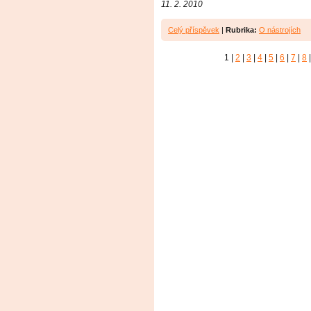
11. 2. 2010
Celý příspěvek
|
Rubrika:
O nástrojích
1
|
2
|
3
|
4
|
5
|
6
|
7
|
8
|