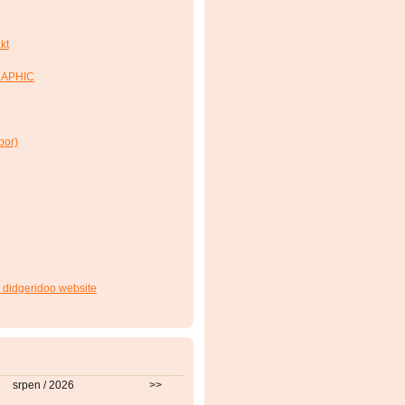
kt
RAPHIC
bor)
 didgeridoo website
srpen / 2026
>>