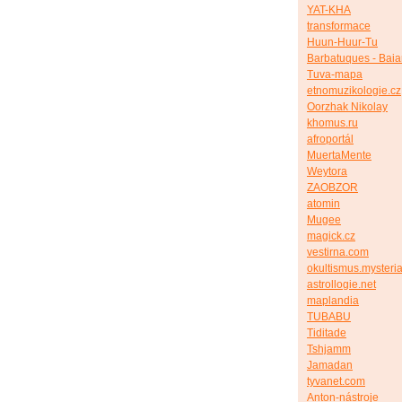
YAT-KHA
transformace
Huun-Huur-Tu
Barbatuques - Bai
Tuva-mapa
etnomuzikologie.cz
Oorzhak Nikolay
khomus.ru
afroportál
MuertaMente
Weytora
ZAOBZOR
atomin
Mugee
magick.cz
vestirna.com
okultismus.mysteria
astrollogie.net
maplandia
TUBABU
Tiditade
Tshjamm
Jamadan
tyvanet.com
Anton-nástroje