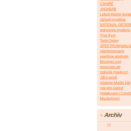
CHAIRÉ
JAGABAB
Luboš Holzer-konta
záhady.mystéria
NATIONAL-GEOG
astrologie.mysteria
Tyva Kyzy
Tashi Deley
SPEKTRUM(alikv.s
obertongesang
overtone analyzer
khoomei.com
musicube.de
zpěvník (medy.cz)
Jitřní země
nástroje-Martin žák
vse-pro-radost
yedaki.com / Czech
Muzikohraní
Archiv
<<