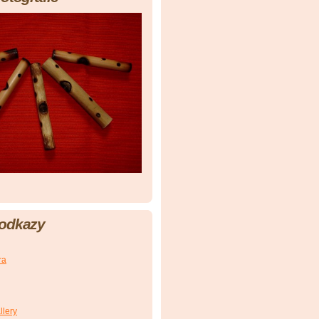
 odkazy
ra
llery