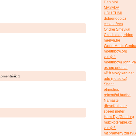
Dan Moi
MASADA
UDU.TUMI
didgeridoo.cz
cesta dřeva
Ondřej Smeykal
Czech didgeridoo
merlyn.be
World Music Centra
mouthbow.org
volný 4
mouthbow(John Pa
eshop.oriental
Křišťálový kabinet
Komentářů:
1
udu (noise.cz)
Shanti
etnoshop
relaxační hudba
Namaste
dřevořezba.cz
speed meter
Ham-Dyt(Gendos)
muzikoterapie.cz
volný 6
mt.prameny zdraví.