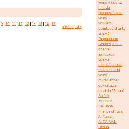
world-music.cz
batavia
šamanská jurta
volný 9
yourtent
9
|
10
|
11
|
12
|
13
|
14
|
15
|
16
|
17
následující »
bylinkové stránky
volný 7
Regenerace
Gendos yurta 2
oriental
sanubabu
volný 8
mineral-purkart
mineral-metal
volný 5
routeplanner
doktorka.cz
most do říše snů
Su Jok
Mandala
Sai Baba
Friends of Tuva
Al-Yaman
ALDA-MAN
Hosoo