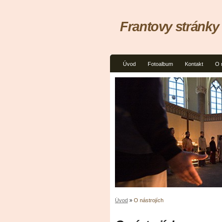
Frantovy stránky
Úvod
Fotoalbum
Kontakt
O 
Úvod
»
O nástrojích