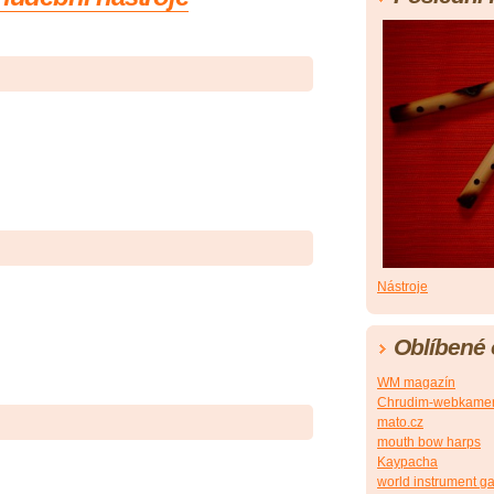
Nástroje
Oblíbené
WM magazín
Chrudim-webkame
mato.cz
mouth bow harps
Kaypacha
world instrument ga