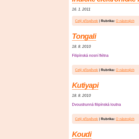
16. 1. 2011
Celý příspěvek
|
Rubrika:
O nástrojích
Tongali
18. 8. 2010
Filipínská nosní flétna
Celý příspěvek
|
Rubrika:
O nástrojích
Kutiyapi
18. 8. 2010
Dvoustrunná filipínská loutna
Celý příspěvek
|
Rubrika:
O nástrojích
Koudi