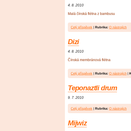
4. 8. 2010
Malá čínská flétna z bambusu
Celý příspěvek
|
Rubrika:
O nástrojích
Dizi
4. 8. 2010
Čínská membránová flétna
Celý příspěvek
|
Rubrika:
O nástrojích
|
Teponaztli drum
9. 7. 2010
Celý příspěvek
|
Rubrika:
O nástrojích
Mijwiz