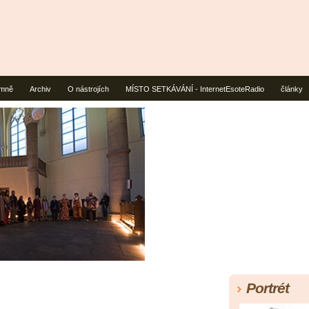
mně
Archiv
O nástrojích
MÍSTO SETKÁVÁNÍ - InternetEsoteRadio
články
Portrét