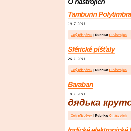
O nástrojích
Tamburin Polytimbra
19. 7. 2011
Celý příspěvek
|
Rubrika:
O nástrojích
Sférické píšťaly
26. 1. 2011
Celý příspěvek
|
Rubrika:
O nástrojích
Baraban
19. 1. 2011
дядька круто
Celý příspěvek
|
Rubrika:
O nástrojích
Indické elektronické