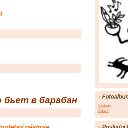
l
Fotoalbu
 бьет в барабан
Nástroje
Ostatní
 hudební nástroje
Poslední 