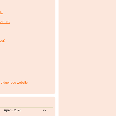
kt
RAPHIC
bor)
 didgeridoo website
srpen / 2026
>>