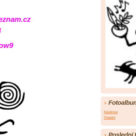
eznam.cz
4
ow9
Fotoalbu
Nástroje
Ostatní
Poslední 