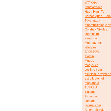
YAT-KHA
transformace
Huun-Huur-Tu
Barbatuques - Bai
Tuva-mapa
etnomuzikologie.cz
Oorzhak Nikolay
khomus.ru
afroportál
MuertaMente
Weytora
ZAOBZOR
atomin
Mugee
magick.cz
vestirna.com
okultismus.mysteria
astrollogie.net
maplandia
TUBABU
Tiditade
Tshjamm
Jamadan
tyvanet.com
Anton-nástroje