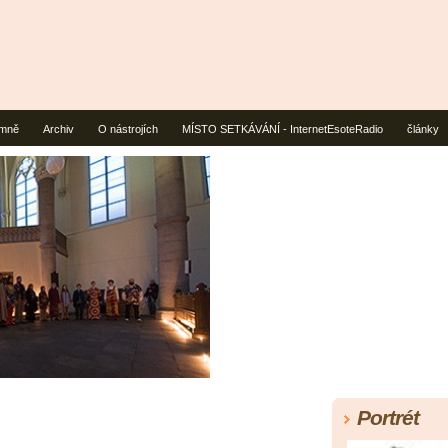
mně
Archiv
O nástrojích
MÍSTO SETKÁVÁNÍ - InternetEsoteRadio
články
Portrét