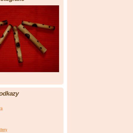
 odkazy
ra
llery