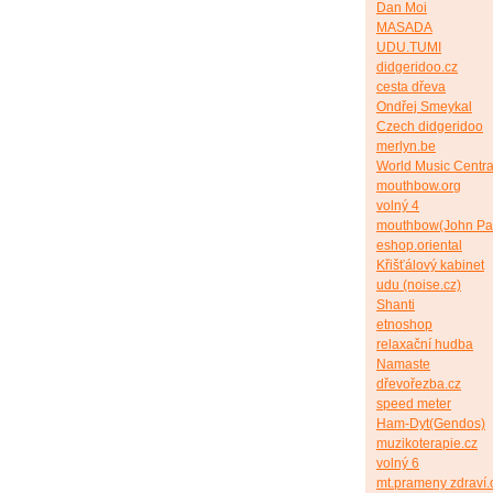
Dan Moi
MASADA
UDU.TUMI
didgeridoo.cz
cesta dřeva
Ondřej Smeykal
Czech didgeridoo
merlyn.be
World Music Centra
mouthbow.org
volný 4
mouthbow(John Pa
eshop.oriental
Křišťálový kabinet
udu (noise.cz)
Shanti
etnoshop
relaxační hudba
Namaste
dřevořezba.cz
speed meter
Ham-Dyt(Gendos)
muzikoterapie.cz
volný 6
mt.prameny zdraví.