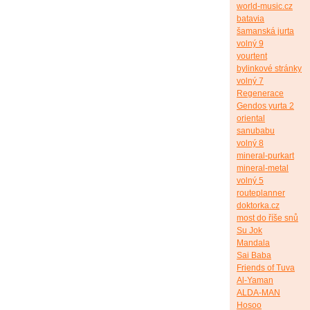
world-music.cz
batavia
šamanská jurta
volný 9
yourtent
bylinkové stránky
volný 7
Regenerace
Gendos yurta 2
oriental
sanubabu
volný 8
mineral-purkart
mineral-metal
volný 5
routeplanner
doktorka.cz
most do říše snů
Su Jok
Mandala
Sai Baba
Friends of Tuva
Al-Yaman
ALDA-MAN
Hosoo