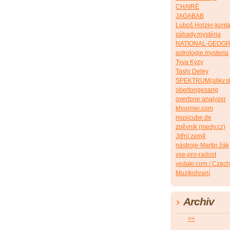
CHAIRÉ
JAGABAB
Luboš Holzer-konta
záhady.mystéria
NATIONAL-GEOG
astrologie.mysteria
Tyva Kyzy
Tashi Deley
SPEKTRUM(alikv.s
obertongesang
overtone analyzer
khoomei.com
musicube.de
zpěvník (medy.cz)
Jitřní země
nástroje-Martin žák
vse-pro-radost
yedaki.com / Czech
Muzikohraní
Archiv
<<