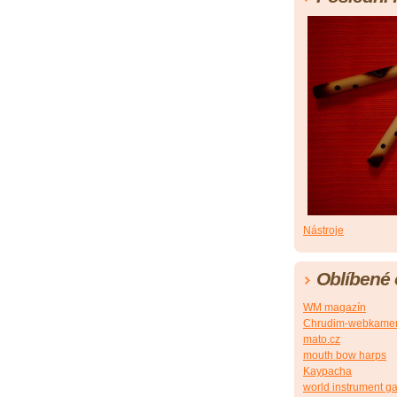
Nástroje
Oblíbené
WM magazín
Chrudim-webkame
mato.cz
mouth bow harps
Kaypacha
world instrument ga