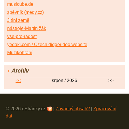
musicube.de
zpěvník (medy.cz)
Jitřní země
nástroje-Martin žák
vse-pro-radost
yedaki.com / Czech didgeridoo website
Muzikohraní
Archiv
<<
srpen / 2026
>>
© 2026 eStránky.cz
|
Závadný obsah?
|
Zpracování
dat