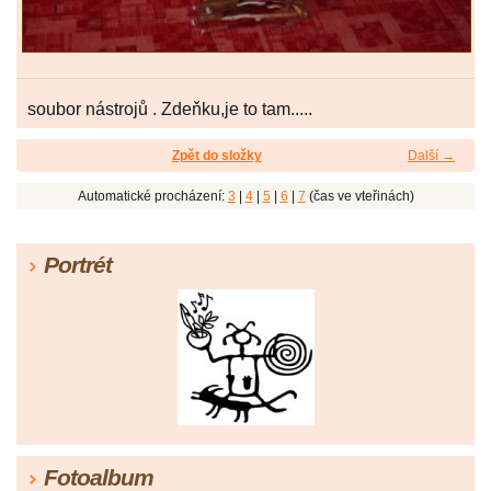
soubor nástrojů . Zdeňku,je to tam.....
Zpět do složky
Další →
Automatické procházení:
3
|
4
|
5
|
6
|
7
(čas ve vteřinách)
Portrét
Fotoalbum