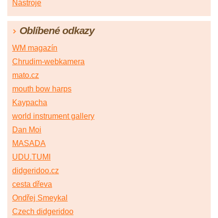
Nástroje
Oblíbené odkazy
WM magazín
Chrudim-webkamera
mato.cz
mouth bow harps
Kaypacha
world instrument gallery
Dan Moi
MASADA
UDU.TUMI
didgeridoo.cz
cesta dřeva
Ondřej Smeykal
Czech didgeridoo