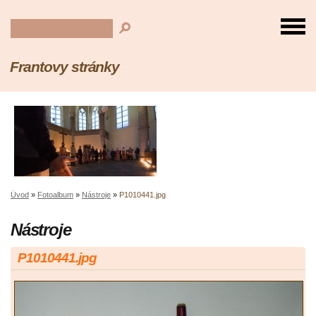
Frantovy stránky
Úvod
»
Fotoalbum
»
Nástroje
»
P1010441.jpg
Nástroje
P1010441.jpg