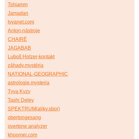
Tshjamm
Jamadan
tyvanet.com
Anton-nástroje
CHAIRÉ
JAGABAB
Luboš Holzer-kontakt
záhady.mystéria
NATIONAL-GEOGRAPHIC
astrologie.mysteria
Tyva Kyzy
Tashi Deley
SPEKTRUM(alikv.sbor)
obertongesang
overtone analyzer
khoomei.com