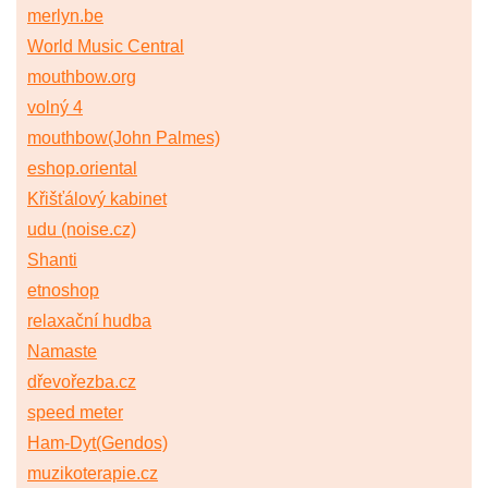
merlyn.be
World Music Central
mouthbow.org
volný 4
mouthbow(John Palmes)
eshop.oriental
Křišťálový kabinet
udu (noise.cz)
Shanti
etnoshop
relaxační hudba
Namaste
dřevořezba.cz
speed meter
Ham-Dyt(Gendos)
muzikoterapie.cz