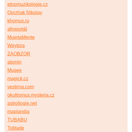
etnomuzikologie.cz
Oorzhak Nikolay
khomus.ru
afroportál
MuertaMente
Weytora
ZAOBZOR
atomin
Mugee
magick.cz
vestirna.com
okultismus.mysteria.cz
astrollogie.net
maplandia
TUBABU
Tiditade