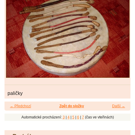
paličky
← Předchozí
Zpět do složky
Další →
Automatické procházení:
3
|
4
|
5
|
6
|
7
(čas ve vteřinách)