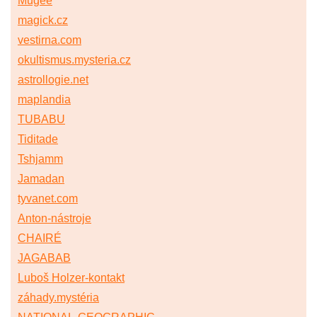
Mugee
magick.cz
vestirna.com
okultismus.mysteria.cz
astrollogie.net
maplandia
TUBABU
Tiditade
Tshjamm
Jamadan
tyvanet.com
Anton-nástroje
CHAIRÉ
JAGABAB
Luboš Holzer-kontakt
záhady.mystéria