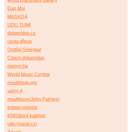
world instrument gallery
Dan Moi
MASADA
UDU.TUMI
didgeridoo.cz
cesta dřeva
Ondřej Smeykal
Czech didgeridoo
merlyn.be
World Music Central
mouthbow.org
volný 4
mouthbow(John Palmes)
eshop.oriental
Křišťálový kabinet
udu (noise.cz)