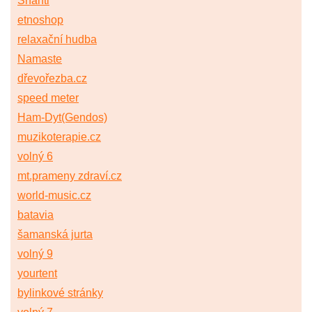
Shanti
etnoshop
relaxační hudba
Namaste
dřevořezba.cz
speed meter
Ham-Dyt(Gendos)
muzikoterapie.cz
volný 6
mt.prameny zdraví.cz
world-music.cz
batavia
šamanská jurta
volný 9
yourtent
bylinkové stránky