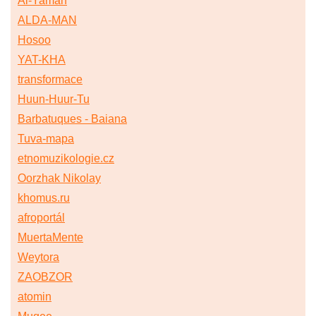
Al-Yaman
ALDA-MAN
Hosoo
YAT-KHA
transformace
Huun-Huur-Tu
Barbatuques - Baiana
Tuva-mapa
etnomuzikologie.cz
Oorzhak Nikolay
khomus.ru
afroportál
MuertaMente
Weytora
ZAOBZOR
atomin