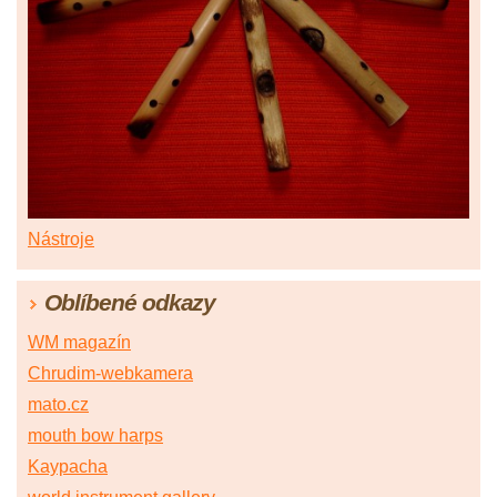
Nástroje
Oblíbené odkazy
WM magazín
Chrudim-webkamera
mato.cz
mouth bow harps
Kaypacha