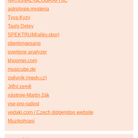
NATIONAL-GEOGRAPHIC
astrologie.mysteria
Tyva Kyzy
Tashi Deley
SPEKTRUM(alikv.sbor)
obertongesang
overtone analyzer
khoomei.com
musicube.de
zpěvník (medy.cz)
Jitřní země
nástroje-Martin žák
vse-pro-radost
yedaki.com / Czech didgeridoo website
Muzikohraní