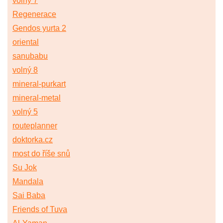
volný 7
Regenerace
Gendos yurta 2
oriental
sanubabu
volný 8
mineral-purkart
mineral-metal
volný 5
routeplanner
doktorka.cz
most do říše snů
Su Jok
Mandala
Sai Baba
Friends of Tuva