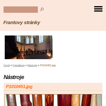
Frantovy stránky
Úvod
»
Fotoalbum
»
Nástroje
»
P1010451.jpg
Nástroje
P1010451.jpg