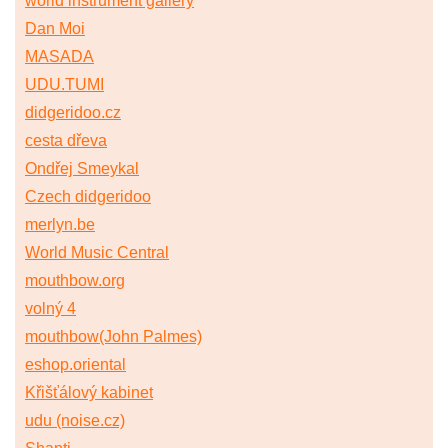
world instrument gallery
Dan Moi
MASADA
UDU.TUMI
didgeridoo.cz
cesta dřeva
Ondřej Smeykal
Czech didgeridoo
merlyn.be
World Music Central
mouthbow.org
volný 4
mouthbow(John Palmes)
eshop.oriental
Křišťálový kabinet
udu (noise.cz)