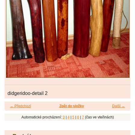
didgeridoo-detail 2
← Předchozí
Zpět do složky
Další →
Automatické procházení:
3
|
4
|
5
|
6
|
7
(čas ve vteřinách)