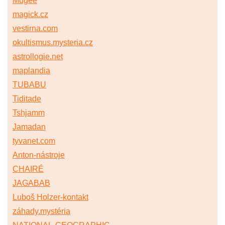
Mugee
magick.cz
vestirna.com
okultismus.mysteria.cz
astrollogie.net
maplandia
TUBABU
Tiditade
Tshjamm
Jamadan
tyvanet.com
Anton-nástroje
CHAIRÉ
JAGABAB
Luboš Holzer-kontakt
záhady.mystéria