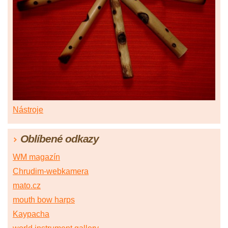
Nástroje
Oblíbené odkazy
WM magazín
Chrudim-webkamera
mato.cz
mouth bow harps
Kaypacha