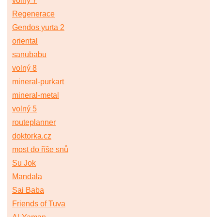
volný 7
Regenerace
Gendos yurta 2
oriental
sanubabu
volný 8
mineral-purkart
mineral-metal
volný 5
routeplanner
doktorka.cz
most do říše snů
Su Jok
Mandala
Sai Baba
Friends of Tuva