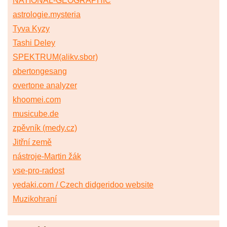
NATIONAL-GEOGRAPHIC
astrologie.mysteria
Tyva Kyzy
Tashi Deley
SPEKTRUM(alikv.sbor)
obertongesang
overtone analyzer
khoomei.com
musicube.de
zpěvník (medy.cz)
Jitřní země
nástroje-Martin žák
vse-pro-radost
yedaki.com / Czech didgeridoo website
Muzikohraní