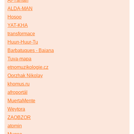
Al-Yaman
ALDA-MAN
Hosoo
YAT-KHA
transformace
Huun-Huur-Tu
Barbatuques - Baiana
Tuva-mapa
etnomuzikologie.cz
Oorzhak Nikolay
khomus.ru
afroportál
MuertaMente
Weytora
ZAOBZOR
atomin