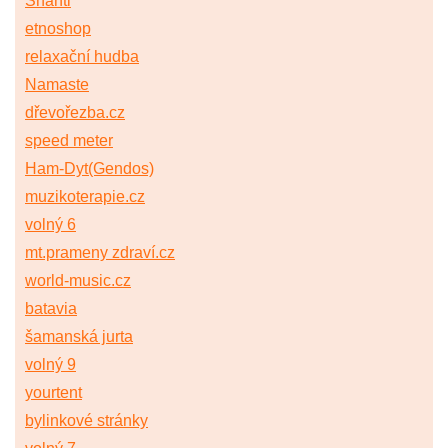
Shanti
etnoshop
relaxační hudba
Namaste
dřevořezba.cz
speed meter
Ham-Dyt(Gendos)
muzikoterapie.cz
volný 6
mt.prameny zdraví.cz
world-music.cz
batavia
šamanská jurta
volný 9
yourtent
bylinkové stránky