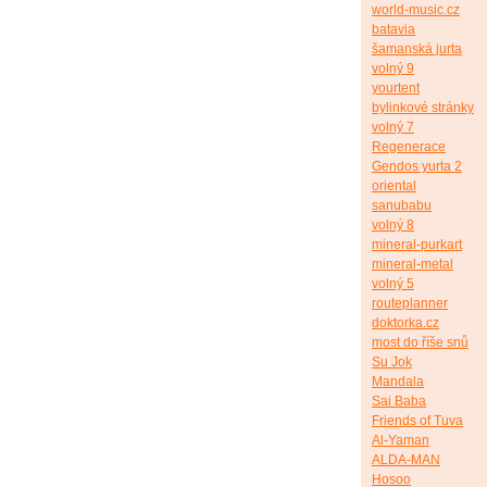
world-music.cz
batavia
šamanská jurta
volný 9
yourtent
bylinkové stránky
volný 7
Regenerace
Gendos yurta 2
oriental
sanubabu
volný 8
mineral-purkart
mineral-metal
volný 5
routeplanner
doktorka.cz
most do říše snů
Su Jok
Mandala
Sai Baba
Friends of Tuva
Al-Yaman
ALDA-MAN
Hosoo