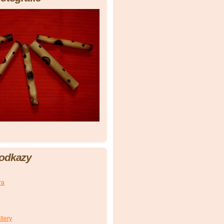
 odkazy
ra
llery