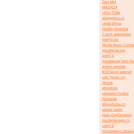
Dan Moi
MASADA
UDU.TUMI
didgeridoo.cz
cesta dřeva
Ondřej Smeykal
Czech didgeridoo
merlyn.be
World Music Centra
mouthbow.org
volný 4
mouthbow(John Pa
eshop.oriental
Křišťálový kabinet
udu (noise.cz)
Shanti
etnoshop
relaxační hudba
Namaste
dřevořezba.cz
speed meter
Ham-Dyt(Gendos)
muzikoterapie.cz
volný 6
mt.prameny zdraví.