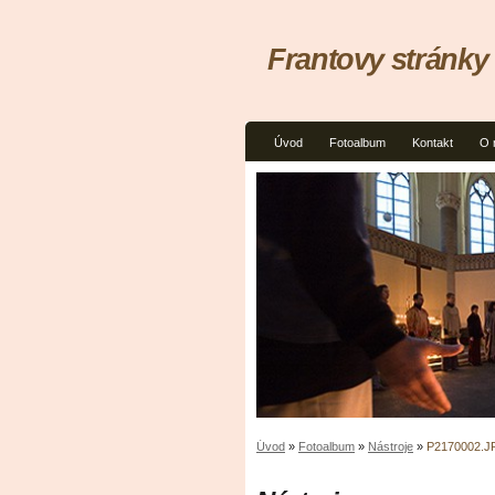
Frantovy stránky
Úvod
Fotoalbum
Kontakt
O 
Úvod
»
Fotoalbum
»
Nástroje
»
P2170002.JP