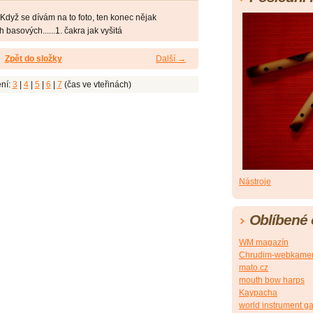
 Když se dívám na to foto, ten konec nějak
 basových......1. čakra jak vyšitá
Zpět do složky
Další →
ní:
3
|
4
|
5
|
6
|
7
(čas ve vteřinách)
Nástroje
Oblíbené
WM magazín
Chrudim-webkame
mato.cz
mouth bow harps
Kaypacha
world instrument ga