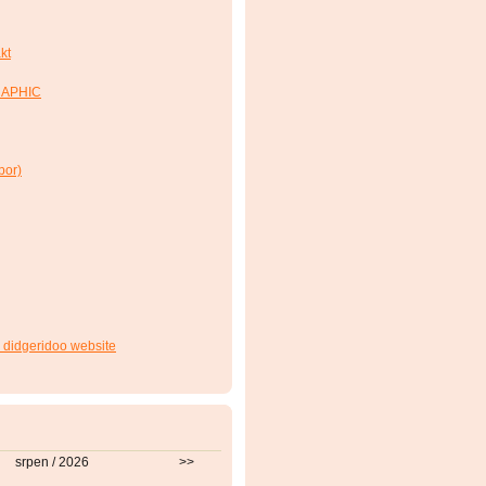
kt
RAPHIC
bor)
 didgeridoo website
srpen / 2026
>>