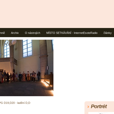
mně
Archiv
O nástrojích
MÍSTO SETKÁVÁNÍ - InternetEsoteRadio
články
G D19,D20 - ladění D,D
Portrét