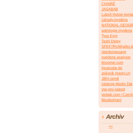
CHAIRÉ
JAGABAB
Luboš Holzer-konta
záhady.mystéria
NATIONAL-GEOG
astrologie.mysteria
Tyva Kyzy
Tashi Deley
SPEKTRUM(alikv.s
obertongesang
overtone analyzer
khoomei.com
musicube.de
zpěvník (medy.cz)
Jitřní země
nástroje-Martin žák
vse-pro-radost
yedaki.com / Czech
Muzikohraní
Archiv
<<