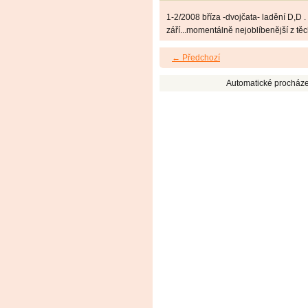
1-2/2008 bříza -dvojčata- ladění D,D .
září...momentálně nejoblíbenější z těch
← Předchozí
Automatické procháze