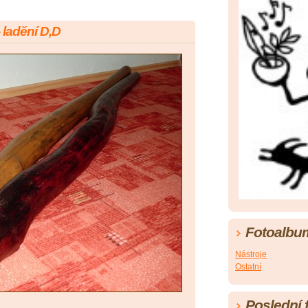
ladění D,D
Fotoalbu
Nástroje
Ostatní
Poslední 