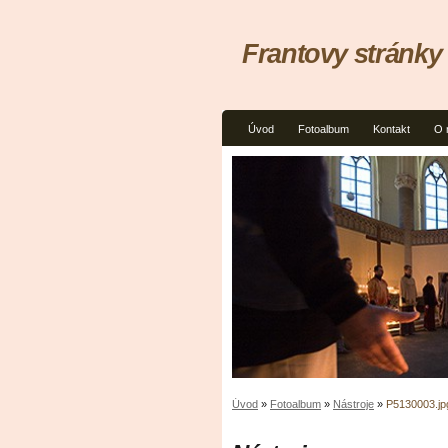
Frantovy stránky
Úvod
Fotoalbum
Kontakt
O 
Úvod
»
Fotoalbum
»
Nástroje
»
P5130003.jp