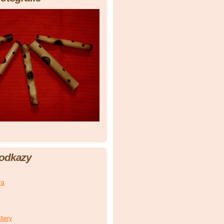
 odkazy
ra
llery