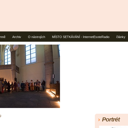
mně
Archiv
O nástrojích
MÍSTO SETKÁVÁNÍ - InternetEsoteRadio
články
g
Portrét