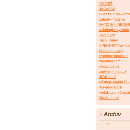
CHAIRÉ
JAGABAB
Luboš Holzer-konta
záhady.mystéria
NATIONAL-GEOG
astrologie.mysteria
Tyva Kyzy
Tashi Deley
SPEKTRUM(alikv.s
obertongesang
overtone analyzer
khoomei.com
musicube.de
zpěvník (medy.cz)
Jitřní země
nástroje-Martin žák
vse-pro-radost
yedaki.com / Czech
Muzikohraní
Archiv
<<