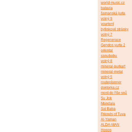
world-music.cz
batavia
šamanská jurta
volný 9
yourtent
bylinkové stránky
volný 7
Regenerace
Gendos yurta 2
oriental
sanubabu
volný 8
mineral-purkart
mineral-metal
volný 5
routeplanner
doktorka.cz
most do říše snů
Su Jok
Mandala
Sai Baba
Friends of Tuva
Al-Yaman
ALDA-MAN
Hosoo