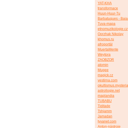
YAT-KHA
transformace
Huun-Huur-Tu
Barbatuques - Bai
Tuva-mapa
etnomuzikologie.cz
Oorzhak Nikolay
khomus.ru
afroportál
MuertaMente
Weytora
ZAOBZOR
atomin
Mugee
magick.cz
vestirna.com
okultismus.mysteria
astrollogie.net
maplandia
TUBABU
Tiditade
Tshjamm
Jamadan
tyvanet.com
Anton-nástroje