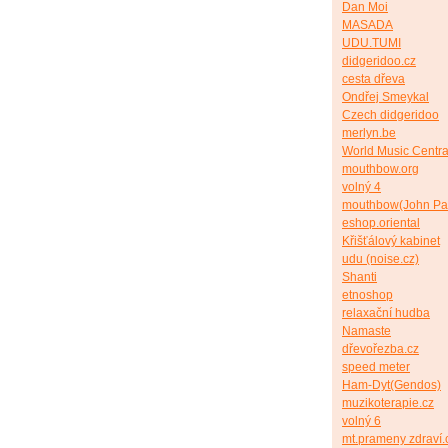
Dan Moi
MASADA
UDU.TUMI
didgeridoo.cz
cesta dřeva
Ondřej Smeykal
Czech didgeridoo
merlyn.be
World Music Centra
mouthbow.org
volný 4
mouthbow(John Pa
eshop.oriental
Křišťálový kabinet
udu (noise.cz)
Shanti
etnoshop
relaxační hudba
Namaste
dřevořezba.cz
speed meter
Ham-Dyt(Gendos)
muzikoterapie.cz
volný 6
mt.prameny zdraví.