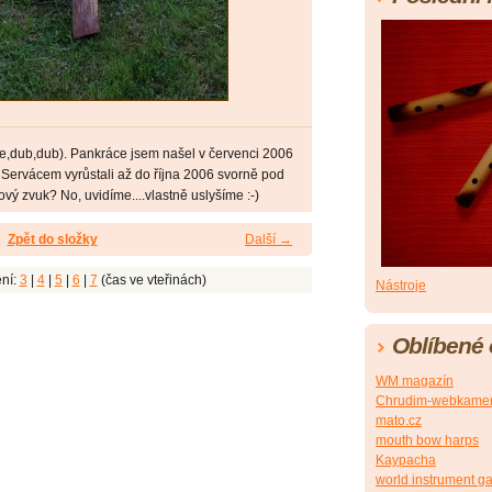
še,dub,dub). Pankráce jsem našel v červenci 2006
Servácem vyrůstali až do října 2006 svorně pod
vý zvuk? No, uvidíme....vlastně uslyšíme :-)
Zpět do složky
Další →
ní:
3
|
4
|
5
|
6
|
7
(čas ve vteřinách)
Nástroje
Oblíbené
WM magazín
Chrudim-webkame
mato.cz
mouth bow harps
Kaypacha
world instrument ga