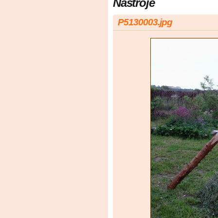
Nástroje
P5130003.jpg