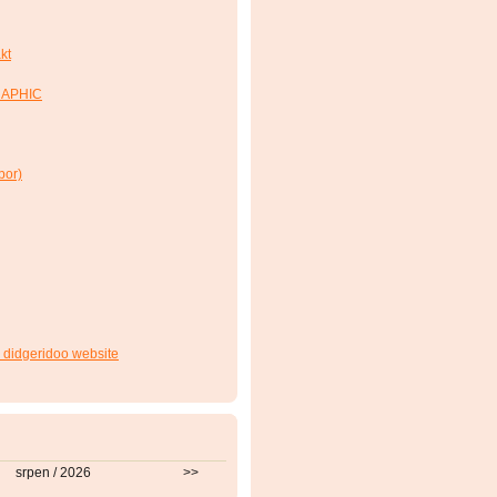
kt
RAPHIC
bor)
 didgeridoo website
srpen / 2026
>>