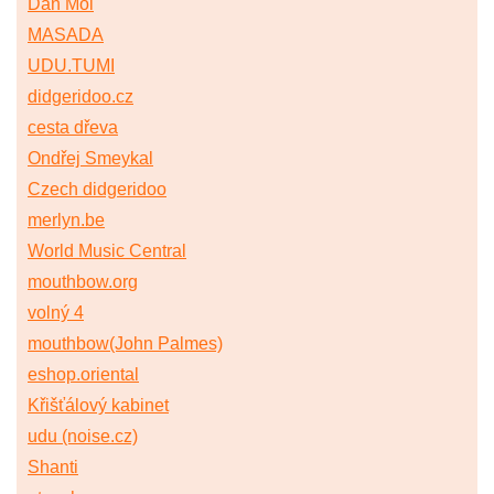
Dan Moi
MASADA
UDU.TUMI
didgeridoo.cz
cesta dřeva
Ondřej Smeykal
Czech didgeridoo
merlyn.be
World Music Central
mouthbow.org
volný 4
mouthbow(John Palmes)
eshop.oriental
Křišťálový kabinet
udu (noise.cz)
Shanti