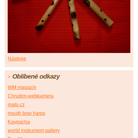
Nástroje
Oblíbené odkazy
WM magazín
Chrudim-webkamera
mato.cz
mouth bow harps
Kaypacha
world instrument gallery