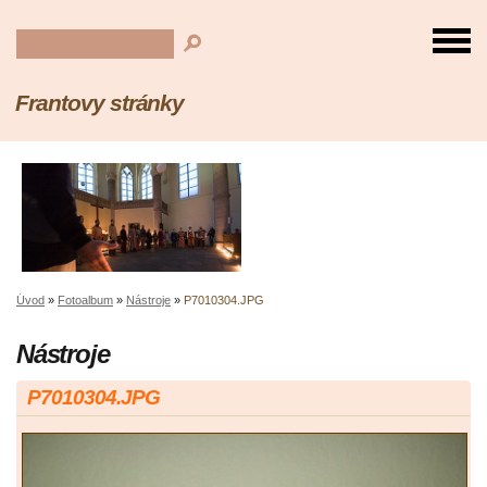
Frantovy stránky
Úvod
»
Fotoalbum
»
Nástroje
»
P7010304.JPG
Nástroje
P7010304.JPG