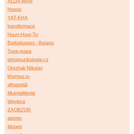
ALDA-MAN
Hosoo
YAT-KHA
transformace
Huun-Huur-Tu
Barbatuques - Baiana
Tuva-mapa
etnomuzikologie.cz
Oorzhak Nikolay
khomus.ru
afroportál
MuertaMente
Weytora
ZAOBZOR
atomin
Mugee