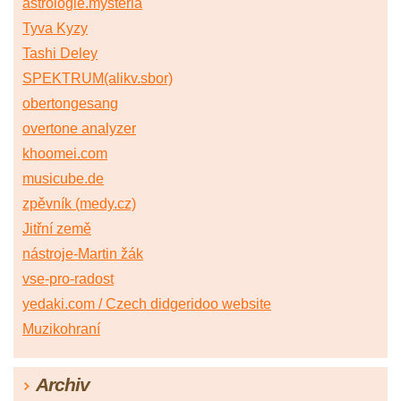
astrologie.mysteria
Tyva Kyzy
Tashi Deley
SPEKTRUM(alikv.sbor)
obertongesang
overtone analyzer
khoomei.com
musicube.de
zpěvník (medy.cz)
Jitřní země
nástroje-Martin žák
vse-pro-radost
yedaki.com / Czech didgeridoo website
Muzikohraní
Archiv