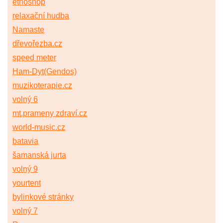
etnoshop
relaxační hudba
Namaste
dřevořezba.cz
speed meter
Ham-Dyt(Gendos)
muzikoterapie.cz
volný 6
mt.prameny zdraví.cz
world-music.cz
batavia
šamanská jurta
volný 9
yourtent
bylinkové stránky
volný 7