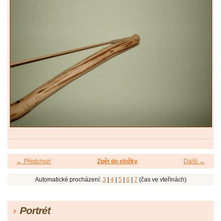
← Předchozí
Zpět do složky
Další →
Automatické procházení:
3
|
4
|
5
|
6
|
7
(čas ve vteřinách)
Portrét