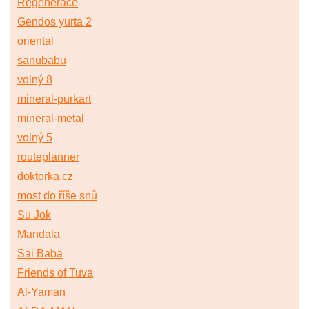
Regenerace
Gendos yurta 2
oriental
sanubabu
volný 8
mineral-purkart
mineral-metal
volný 5
routeplanner
doktorka.cz
most do říše snů
Su Jok
Mandala
Sai Baba
Friends of Tuva
Al-Yaman