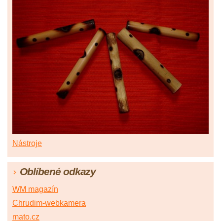
Nástroje
Oblíbené odkazy
WM magazín
Chrudim-webkamera
mato.cz