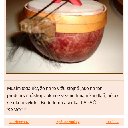
Musím teda říct, že na to vržu stejně jako na ten
předchozí nástroj. Jakmile vezmu hmatník v dlaň, nějak
se okolo vylidní. Budu tomu asi říkat LAPAČ
SAMOTY.....
← Předchozí
Zpět do složky
Další →