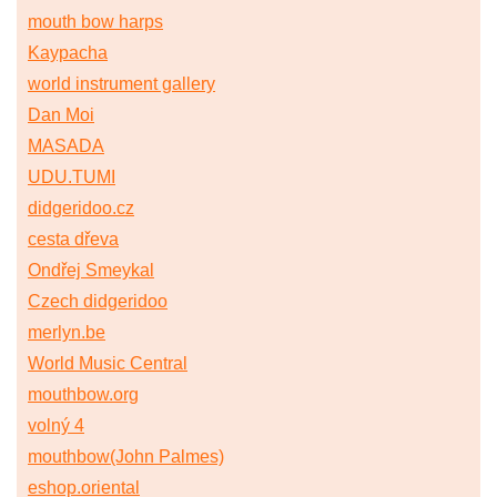
mouth bow harps
Kaypacha
world instrument gallery
Dan Moi
MASADA
UDU.TUMI
didgeridoo.cz
cesta dřeva
Ondřej Smeykal
Czech didgeridoo
merlyn.be
World Music Central
mouthbow.org
volný 4
mouthbow(John Palmes)
eshop.oriental