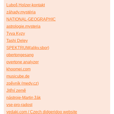
Luboš Holzer-kontakt
záhady.mystéria
NATIONAL-GEOGRAPHIC
astrologie.mysteria
Tyva Kyzy
Tashi Deley
SPEKTRUM(alikv.sbor)
obertongesang
overtone analyzer
khoomei.com
musicube.de
zpěvník (medy.cz)
Jitřní země
nástroje-Martin žák
vse-pro-radost
yedaki.com / Czech didgeridoo website