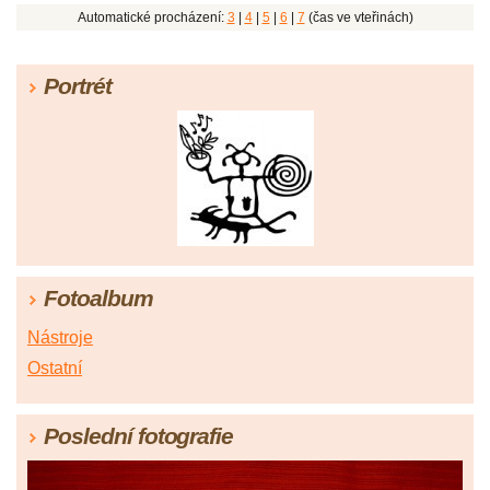
Automatické procházení:
3
|
4
|
5
|
6
|
7
(čas ve vteřinách)
Portrét
Fotoalbum
Nástroje
Ostatní
Poslední fotografie