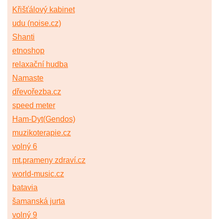
Křišťálový kabinet
udu (noise.cz)
Shanti
etnoshop
relaxační hudba
Namaste
dřevořezba.cz
speed meter
Ham-Dyt(Gendos)
muzikoterapie.cz
volný 6
mt.prameny zdraví.cz
world-music.cz
batavia
šamanská jurta
volný 9