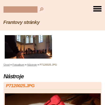
Frantovy stránky
Úvod
»
Fotoalbum
»
Nástroje
»
P7120025.JPG
Nástroje
P7120025.JPG