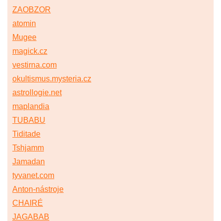
ZAOBZOR
atomin
Mugee
magick.cz
vestirna.com
okultismus.mysteria.cz
astrollogie.net
maplandia
TUBABU
Tiditade
Tshjamm
Jamadan
tyvanet.com
Anton-nástroje
CHAIRÉ
JAGABAB