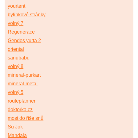
yourtent
bylinkové stránky
volný 7
Regenerace
Gendos yurta 2
oriental
sanubabu
volný 8
mineral-purkart
mineral-metal
volný 5
routeplanner
doktorka.cz
most do říše snů
Su Jok
Mandala