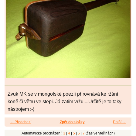
Zvuk MK se v mongolské poezii přirovnává ke ržání
koně či větru ve stepi. Já zatím vržu....Určitě je to taky
nástrojem :-)
← Předchozí
Zpět do složky
Další →
Automatické procházení:
3
|
4
|
5
|
6
|
7
(čas ve vteřinách)