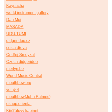
Kaypacha
world instrument gallery
Dan Moi
MASADA
UDU.TUMI
didgeridoo.cz
cesta dřeva
Ondřej Smeykal
Czech didgeridoo
merlyn.be
World Music Central
mouthbow.org
volný 4
mouthbow(John Palmes)
eshop.oriental
Křišťálový kabinet