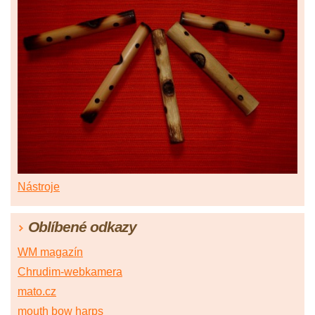
Nástroje
Oblíbené odkazy
WM magazín
Chrudim-webkamera
mato.cz
mouth bow harps