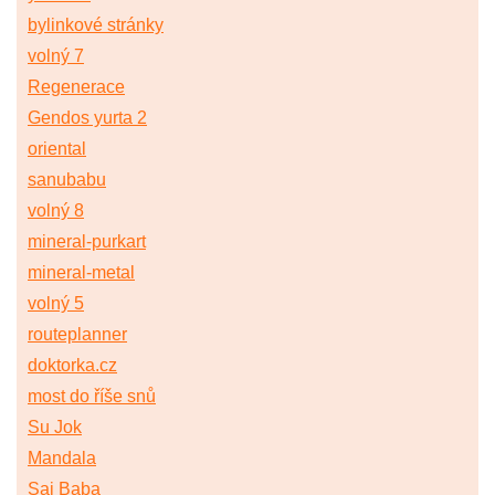
bylinkové stránky
volný 7
Regenerace
Gendos yurta 2
oriental
sanubabu
volný 8
mineral-purkart
mineral-metal
volný 5
routeplanner
doktorka.cz
most do říše snů
Su Jok
Mandala
Sai Baba