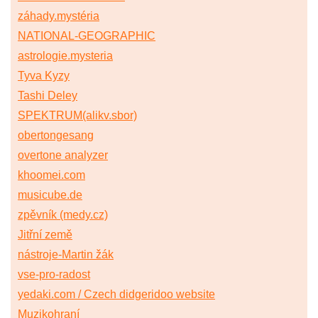
záhady.mystéria
NATIONAL-GEOGRAPHIC
astrologie.mysteria
Tyva Kyzy
Tashi Deley
SPEKTRUM(alikv.sbor)
obertongesang
overtone analyzer
khoomei.com
musicube.de
zpěvník (medy.cz)
Jitřní země
nástroje-Martin žák
vse-pro-radost
yedaki.com / Czech didgeridoo website
Muzikohraní