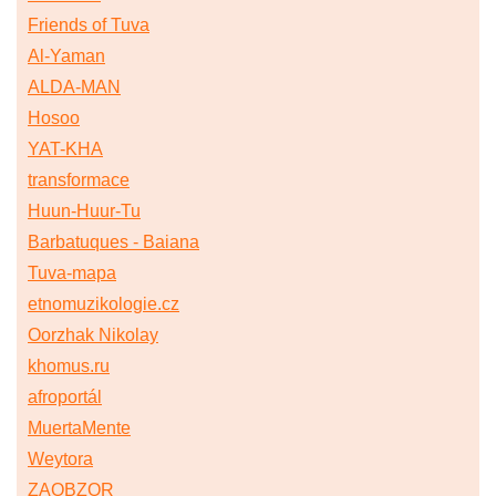
Friends of Tuva
Al-Yaman
ALDA-MAN
Hosoo
YAT-KHA
transformace
Huun-Huur-Tu
Barbatuques - Baiana
Tuva-mapa
etnomuzikologie.cz
Oorzhak Nikolay
khomus.ru
afroportál
MuertaMente
Weytora
ZAOBZOR