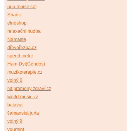
udu (noise.cz)
Shanti
etnoshop
relaxační hudba
Namaste
dřevořezba.cz
speed meter
Ham-Dyt(Gendos)
muzikoterapie.cz
volný 6
mt.prameny zdraví.cz
world-music.cz
batavia
šamanská jurta
volný 9
yourtent