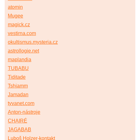
atomin
Mugee
magick.cz
vestirna.com
okultismus.mysteria.cz
astrollogie.net
maplandia
TUBABU
Tiditade
Tshjamm
Jamadan
tyvanet.com
Anton-nástroje
CHAIRÉ
JAGABAB
Luboš Holzer-kontakt