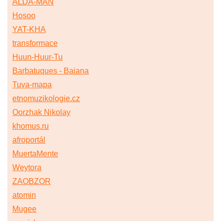
ALDA-MAN
Hosoo
YAT-KHA
transformace
Huun-Huur-Tu
Barbatuques - Baiana
Tuva-mapa
etnomuzikologie.cz
Oorzhak Nikolay
khomus.ru
afroportál
MuertaMente
Weytora
ZAOBZOR
atomin
Mugee