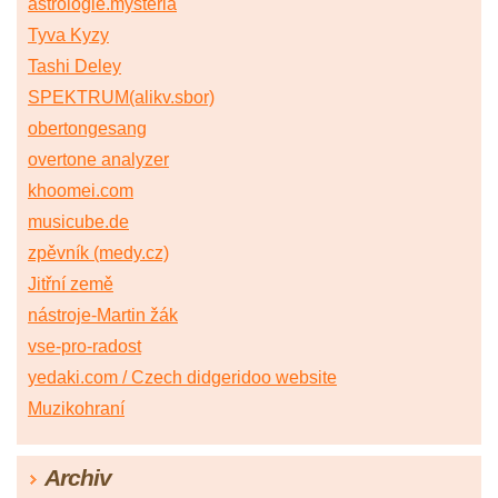
astrologie.mysteria
Tyva Kyzy
Tashi Deley
SPEKTRUM(alikv.sbor)
obertongesang
overtone analyzer
khoomei.com
musicube.de
zpěvník (medy.cz)
Jitřní země
nástroje-Martin žák
vse-pro-radost
yedaki.com / Czech didgeridoo website
Muzikohraní
Archiv