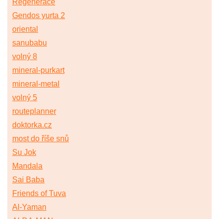
Regenerace
Gendos yurta 2
oriental
sanubabu
volný 8
mineral-purkart
mineral-metal
volný 5
routeplanner
doktorka.cz
most do říše snů
Su Jok
Mandala
Sai Baba
Friends of Tuva
Al-Yaman