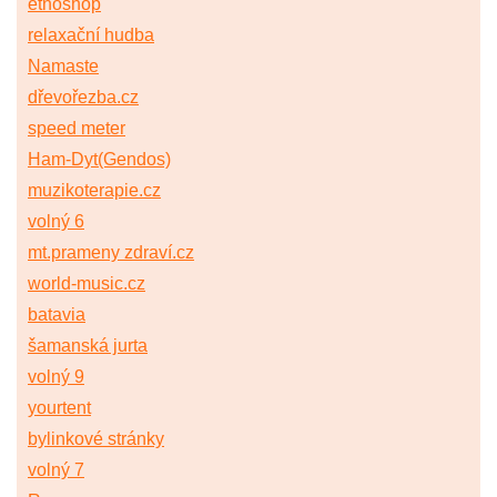
etnoshop
relaxační hudba
Namaste
dřevořezba.cz
speed meter
Ham-Dyt(Gendos)
muzikoterapie.cz
volný 6
mt.prameny zdraví.cz
world-music.cz
batavia
šamanská jurta
volný 9
yourtent
bylinkové stránky
volný 7