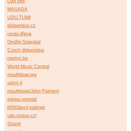
Dan Moi
MASADA
UDU.TUMI
didgeridoo.cz
cesta dřeva
Ondřej Smeykal
Czech didgeridoo
merlyn.be
World Music Central
mouthbow.org
volný 4
mouthbow(John Palmes)
eshop.oriental
Křišťálový kabinet
udu (noise.cz)
Shanti