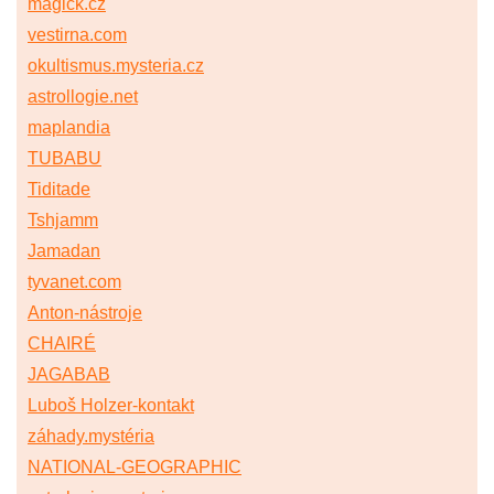
magick.cz
vestirna.com
okultismus.mysteria.cz
astrollogie.net
maplandia
TUBABU
Tiditade
Tshjamm
Jamadan
tyvanet.com
Anton-nástroje
CHAIRÉ
JAGABAB
Luboš Holzer-kontakt
záhady.mystéria
NATIONAL-GEOGRAPHIC