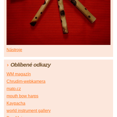
Nástroje
Oblíbené odkazy
WM magazín
Chrudim-webkamera
mato.cz
mouth bow harps
Kaypacha
world instrument gallery