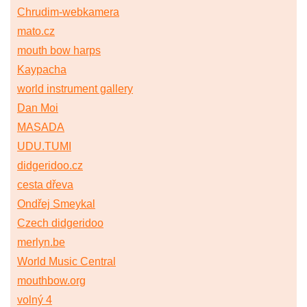
Chrudim-webkamera
mato.cz
mouth bow harps
Kaypacha
world instrument gallery
Dan Moi
MASADA
UDU.TUMI
didgeridoo.cz
cesta dřeva
Ondřej Smeykal
Czech didgeridoo
merlyn.be
World Music Central
mouthbow.org
volný 4