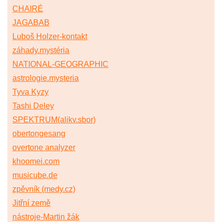
CHAIRÉ
JAGABAB
Luboš Holzer-kontakt
záhady.mystéria
NATIONAL-GEOGRAPHIC
astrologie.mysteria
Tyva Kyzy
Tashi Deley
SPEKTRUM(alikv.sbor)
obertongesang
overtone analyzer
khoomei.com
musicube.de
zpěvník (medy.cz)
Jitřní země
nástroje-Martin žák