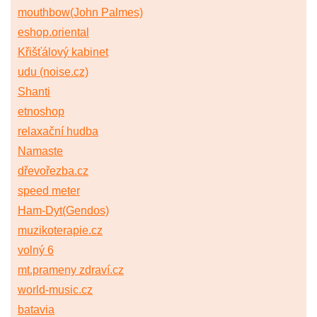
mouthbow(John Palmes)
eshop.oriental
Křišťálový kabinet
udu (noise.cz)
Shanti
etnoshop
relaxační hudba
Namaste
dřevořezba.cz
speed meter
Ham-Dyt(Gendos)
muzikoterapie.cz
volný 6
mt.prameny zdraví.cz
world-music.cz
batavia