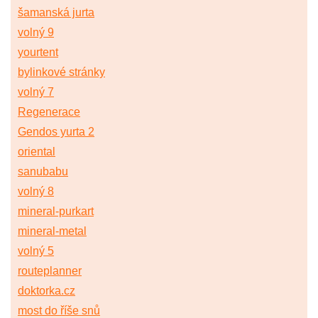
šamanská jurta
volný 9
yourtent
bylinkové stránky
volný 7
Regenerace
Gendos yurta 2
oriental
sanubabu
volný 8
mineral-purkart
mineral-metal
volný 5
routeplanner
doktorka.cz
most do říše snů