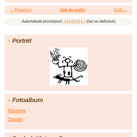
← Předchozí
Zpět do složky
Další →
Automatické procházení:
3
|
4
|
5
|
6
|
7
(čas ve vteřinách)
Portrét
Fotoalbum
Nástroje
Ostatní