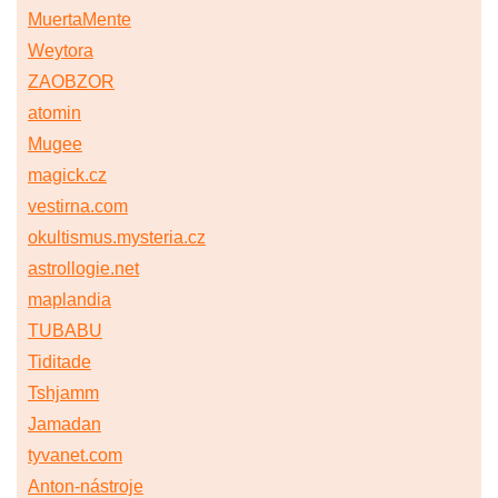
MuertaMente
Weytora
ZAOBZOR
atomin
Mugee
magick.cz
vestirna.com
okultismus.mysteria.cz
astrollogie.net
maplandia
TUBABU
Tiditade
Tshjamm
Jamadan
tyvanet.com
Anton-nástroje