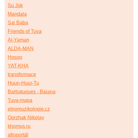
Su Jok
Mandala
Sai Baba
Friends of Tuva
Al-Yaman
ALDA-MAN
Hosoo
YAT-KHA
transformace
Huun-Huur-Tu
Barbatuques - Baiana
Tuva-mapa
etnomuzikologie.cz
Oorzhak Nikolay
khomus.ru
afroportál