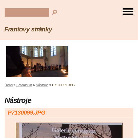
Frantovy stránky
Úvod
»
Fotoalbum
»
Nástroje
»
P7130099.JPG
Nástroje
P7130099.JPG