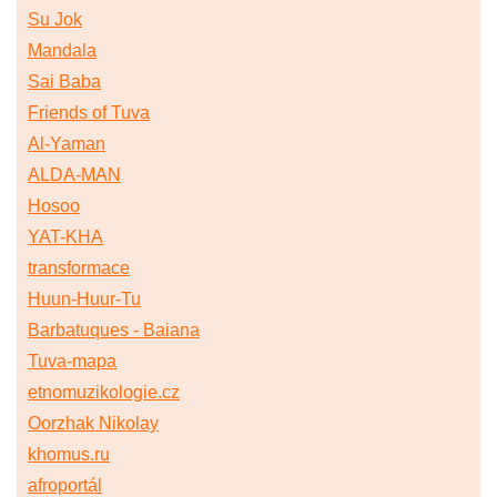
Su Jok
Mandala
Sai Baba
Friends of Tuva
Al-Yaman
ALDA-MAN
Hosoo
YAT-KHA
transformace
Huun-Huur-Tu
Barbatuques - Baiana
Tuva-mapa
etnomuzikologie.cz
Oorzhak Nikolay
khomus.ru
afroportál