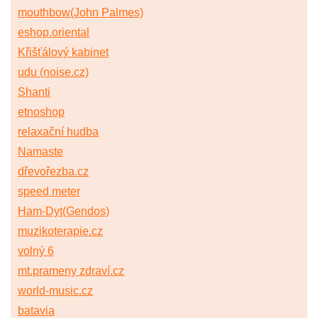
mouthbow(John Palmes)
eshop.oriental
Křišťálový kabinet
udu (noise.cz)
Shanti
etnoshop
relaxační hudba
Namaste
dřevořezba.cz
speed meter
Ham-Dyt(Gendos)
muzikoterapie.cz
volný 6
mt.prameny zdraví.cz
world-music.cz
batavia