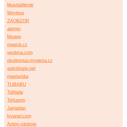
MuertaMente
Weytora
ZAOBZOR
atomin
Mugee
magick.cz
vestirna.com
okultismus.mysteria.cz
astrollogie.net
maplandia
TUBABU
Tiditade
Tshjamm
Jamadan
tyvanet.com
Anton-nástroje