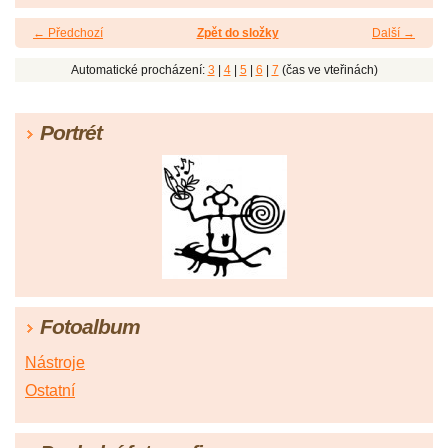
← Předchozí
Zpět do složky
Další →
Automatické procházení:
3
|
4
|
5
|
6
|
7
(čas ve vteřinách)
Portrét
Fotoalbum
Nástroje
Ostatní