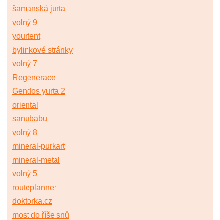
šamanská jurta
volný 9
yourtent
bylinkové stránky
volný 7
Regenerace
Gendos yurta 2
oriental
sanubabu
volný 8
mineral-purkart
mineral-metal
volný 5
routeplanner
doktorka.cz
most do říše snů