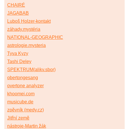
CHAIRÉ
JAGABAB
Luboš Holzer-kontakt
záhady.mystéria
NATIONAL-GEOGRAPHIC
astrologie.mysteria
Tyva Kyzy
Tashi Deley
SPEKTRUM(alikv.sbor)
obertongesang
overtone analyzer
khoomei.com
musicube.de
zpěvník (medy.cz)
Jitřní země
nástroje-Martin žák