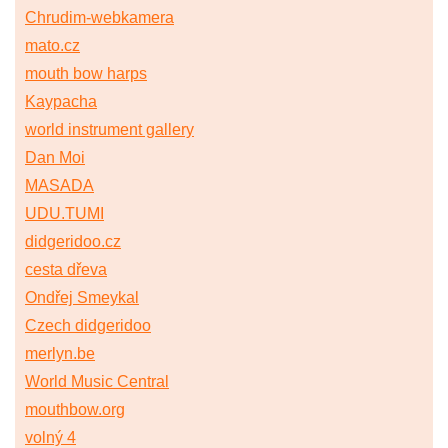
Chrudim-webkamera
mato.cz
mouth bow harps
Kaypacha
world instrument gallery
Dan Moi
MASADA
UDU.TUMI
didgeridoo.cz
cesta dřeva
Ondřej Smeykal
Czech didgeridoo
merlyn.be
World Music Central
mouthbow.org
volný 4