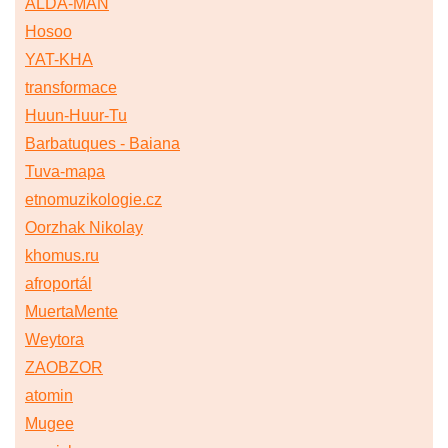
ALDA-MAN
Hosoo
YAT-KHA
transformace
Huun-Huur-Tu
Barbatuques - Baiana
Tuva-mapa
etnomuzikologie.cz
Oorzhak Nikolay
khomus.ru
afroportál
MuertaMente
Weytora
ZAOBZOR
atomin
Mugee