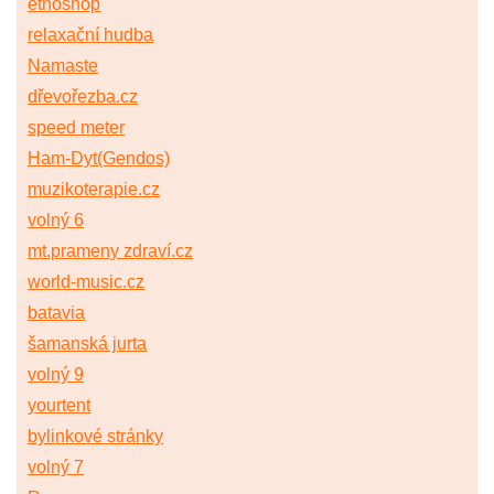
etnoshop
relaxační hudba
Namaste
dřevořezba.cz
speed meter
Ham-Dyt(Gendos)
muzikoterapie.cz
volný 6
mt.prameny zdraví.cz
world-music.cz
batavia
šamanská jurta
volný 9
yourtent
bylinkové stránky
volný 7