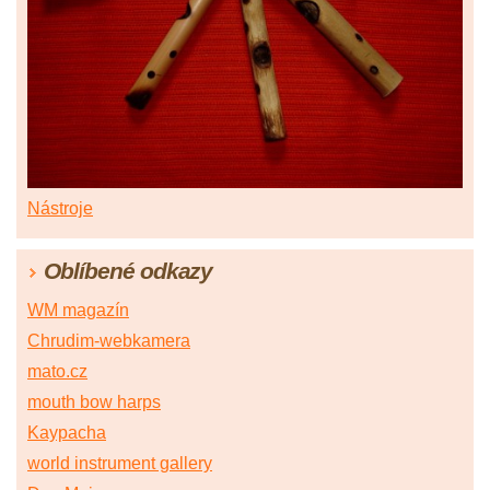
Nástroje
Oblíbené odkazy
WM magazín
Chrudim-webkamera
mato.cz
mouth bow harps
Kaypacha
world instrument gallery