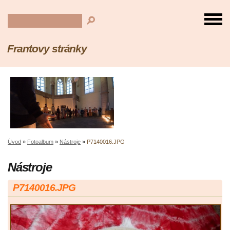
Frantovy stránky
Úvod
»
Fotoalbum
»
Nástroje
»
P7140016.JPG
Nástroje
P7140016.JPG