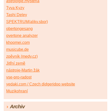
astrologie.mysteria
Tyva Kyzy
Tashi Deley
SPEKTRUM(alikv.sbor)
obertongesang
overtone analyzer
khoomei.com
musicube.de
zpěvník (medy.cz)
Jitřní země
nástroje-Martin žák
vse-pro-radost
yedaki.com / Czech didgeridoo website
Muzikohraní
Archiv