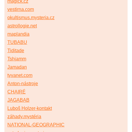
magick.cz
vestirna.com
okultismus.mysteria.cz
astrollogie.net
maplandia
TUBABU
Tiditade
Tshjamm
Jamadan
tyvanet.com
Anton-nástroje
CHAIRÉ
JAGABAB
Luboš Holzer-kontakt
záhady.mystéria
NATIONAL-GEOGRAPHIC