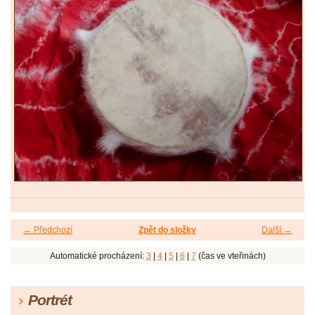
← Předchozí
Zpět do složky
Další →
Automatické procházení:
3
|
4
|
5
|
6
|
7
(čas ve vteřinách)
Portrét