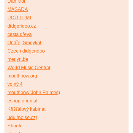
Dan Moi
MASADA
UDU.TUMI
didgeridoo.cz
cesta dřeva
Ondřej Smeykal
Czech didgeridoo
merlyn.be
World Music Central
mouthbow.org
volný 4
mouthbow(John Palmes)
eshop.oriental
Křišťálový kabinet
udu (noise.cz)
Shanti