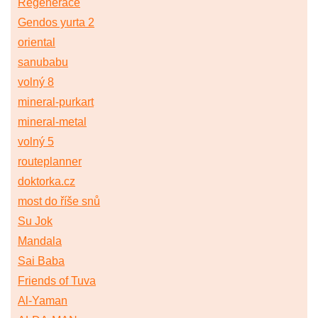
Regenerace
Gendos yurta 2
oriental
sanubabu
volný 8
mineral-purkart
mineral-metal
volný 5
routeplanner
doktorka.cz
most do říše snů
Su Jok
Mandala
Sai Baba
Friends of Tuva
Al-Yaman