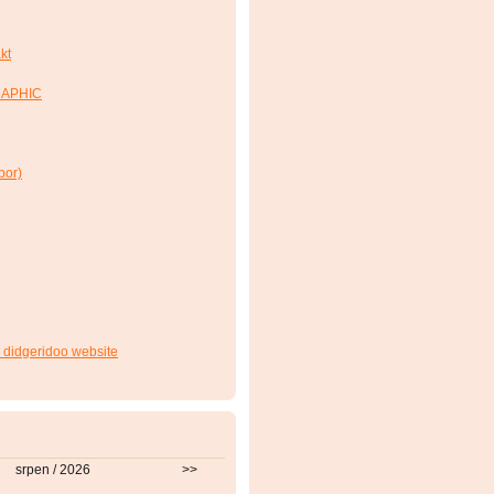
kt
RAPHIC
bor)
 didgeridoo website
srpen / 2026
>>