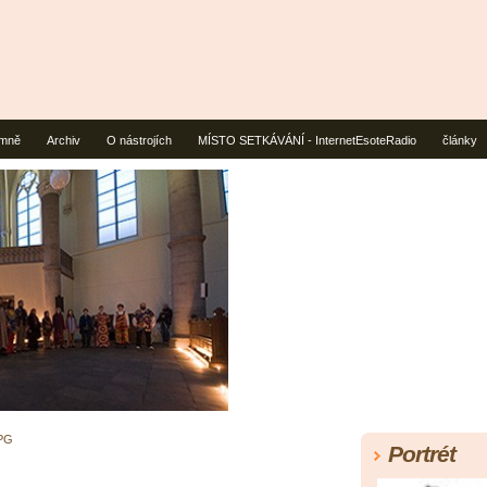
mně
Archiv
O nástrojích
MÍSTO SETKÁVÁNÍ - InternetEsoteRadio
články
PG
Portrét