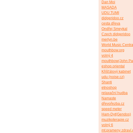
Dan Moi
MASADA
UDU.TUMI
didgeridoo.cz
cesta dřeva
Ondřej Smeykal
Czech didgeridoo
merlyn.be
World Music Centra
mouthbow.org
volný 4
mouthbow(John Pa
eshop.oriental
Křišťálový kabinet
udu (noise.cz)
Shanti
etnoshop
relaxační hudba
Namaste
dřevořezba.cz
speed meter
Ham-Dyt(Gendos)
muzikoterapie.cz
volný 6
mt.prameny zdraví.