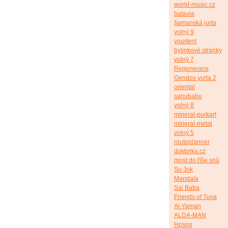
world-music.cz
batavia
šamanská jurta
volný 9
yourtent
bylinkové stránky
volný 7
Regenerace
Gendos yurta 2
oriental
sanubabu
volný 8
mineral-purkart
mineral-metal
volný 5
routeplanner
doktorka.cz
most do říše snů
Su Jok
Mandala
Sai Baba
Friends of Tuva
Al-Yaman
ALDA-MAN
Hosoo