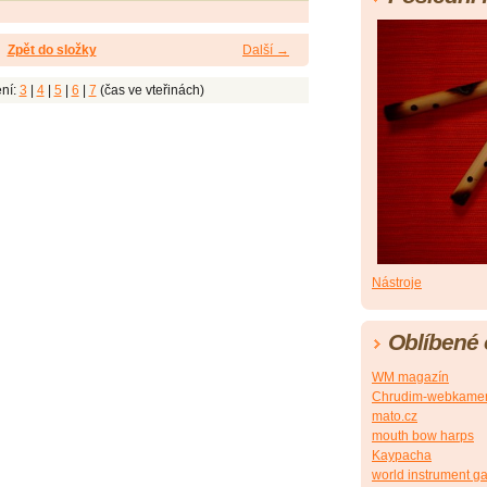
Zpět do složky
Další →
ní:
3
|
4
|
5
|
6
|
7
(čas ve vteřinách)
Nástroje
Oblíbené
WM magazín
Chrudim-webkame
mato.cz
mouth bow harps
Kaypacha
world instrument ga