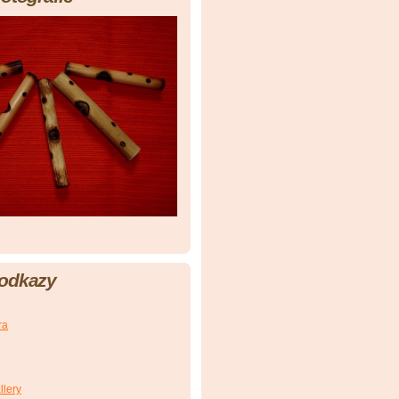
 odkazy
ra
llery