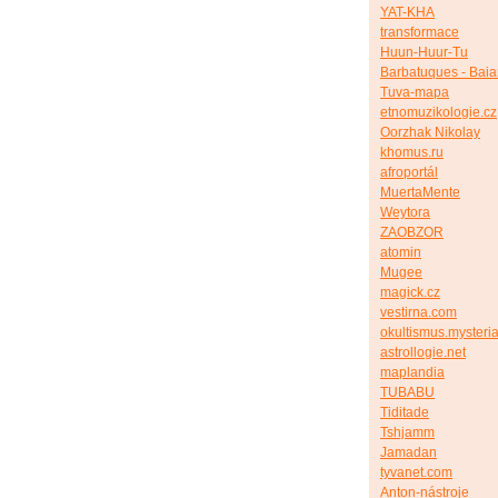
YAT-KHA
transformace
Huun-Huur-Tu
Barbatuques - Bai
Tuva-mapa
etnomuzikologie.cz
Oorzhak Nikolay
khomus.ru
afroportál
MuertaMente
Weytora
ZAOBZOR
atomin
Mugee
magick.cz
vestirna.com
okultismus.mysteria
astrollogie.net
maplandia
TUBABU
Tiditade
Tshjamm
Jamadan
tyvanet.com
Anton-nástroje