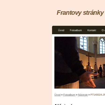
Frantovy stránky
Úvod
Fotoalbum
Kontakt
O 
Úvod
»
Fotoalbum
»
Nástroje
»
P7140024.J