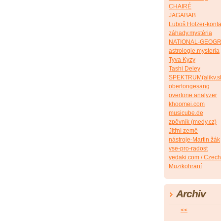
CHAIRÉ
JAGABAB
Luboš Holzer-konta
záhady.mystéria
NATIONAL-GEOG
astrologie.mysteria
Tyva Kyzy
Tashi Deley
SPEKTRUM(alikv.s
obertongesang
overtone analyzer
khoomei.com
musicube.de
zpěvník (medy.cz)
Jitřní země
nástroje-Martin žák
vse-pro-radost
yedaki.com / Czech
Muzikohraní
Archiv
<<