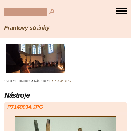
Frantovy stránky
Úvod
»
Fotoalbum
»
Nástroje
»
P7140034.JPG
Nástroje
P7140034.JPG