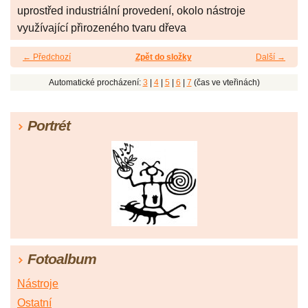
uprostřed industriální provedení, okolo nástroje
využívající přirozeného tvaru dřeva
← Předchozí
Zpět do složky
Další →
Automatické procházení:
3
|
4
|
5
|
6
|
7
(čas ve vteřinách)
Portrét
Fotoalbum
Nástroje
Ostatní