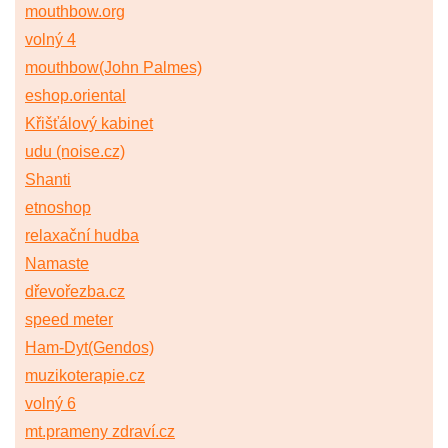
mouthbow.org
volný 4
mouthbow(John Palmes)
eshop.oriental
Křišťálový kabinet
udu (noise.cz)
Shanti
etnoshop
relaxační hudba
Namaste
dřevořezba.cz
speed meter
Ham-Dyt(Gendos)
muzikoterapie.cz
volný 6
mt.prameny zdraví.cz