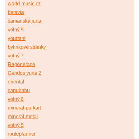
world-music.cz
batavia
šamanská jurta
volný 9
yourtent
bylinkové stránky
volný 7
Regenerace
Gendos yurta 2
oriental
sanubabu
volný 8
mineral-purkart
mineral-metal
volný 5
routeplanner