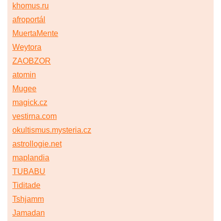
khomus.ru
afroportál
MuertaMente
Weytora
ZAOBZOR
atomin
Mugee
magick.cz
vestirna.com
okultismus.mysteria.cz
astrollogie.net
maplandia
TUBABU
Tiditade
Tshjamm
Jamadan