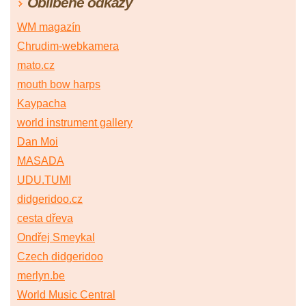
Oblíbené odkazy
WM magazín
Chrudim-webkamera
mato.cz
mouth bow harps
Kaypacha
world instrument gallery
Dan Moi
MASADA
UDU.TUMI
didgeridoo.cz
cesta dřeva
Ondřej Smeykal
Czech didgeridoo
merlyn.be
World Music Central