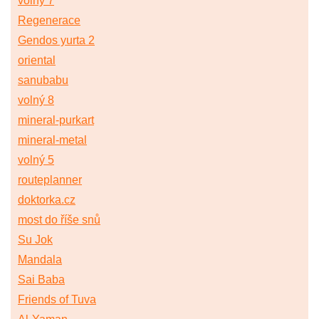
volný 7
Regenerace
Gendos yurta 2
oriental
sanubabu
volný 8
mineral-purkart
mineral-metal
volný 5
routeplanner
doktorka.cz
most do říše snů
Su Jok
Mandala
Sai Baba
Friends of Tuva