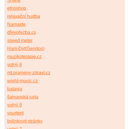
Shanti
etnoshop
relaxační hudba
Namaste
dřevořezba.cz
speed meter
Ham-Dyt(Gendos)
muzikoterapie.cz
volný 6
mt.prameny zdraví.cz
world-music.cz
batavia
šamanská jurta
volný 9
yourtent
bylinkové stránky