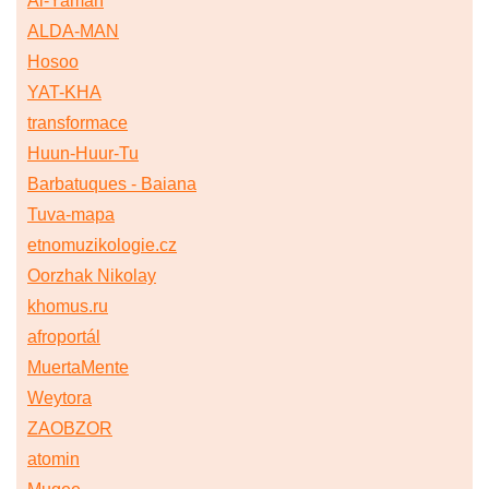
Al-Yaman
ALDA-MAN
Hosoo
YAT-KHA
transformace
Huun-Huur-Tu
Barbatuques - Baiana
Tuva-mapa
etnomuzikologie.cz
Oorzhak Nikolay
khomus.ru
afroportál
MuertaMente
Weytora
ZAOBZOR
atomin