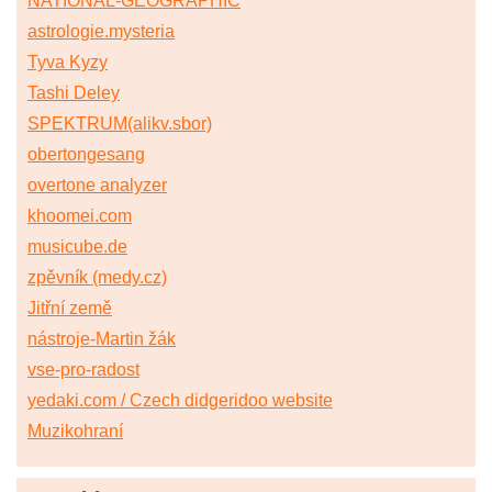
NATIONAL-GEOGRAPHIC
astrologie.mysteria
Tyva Kyzy
Tashi Deley
SPEKTRUM(alikv.sbor)
obertongesang
overtone analyzer
khoomei.com
musicube.de
zpěvník (medy.cz)
Jitřní země
nástroje-Martin žák
vse-pro-radost
yedaki.com / Czech didgeridoo website
Muzikohraní