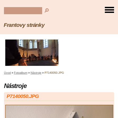
Frantovy stránky
Úvod
»
Fotoalbum
»
Nástroje
»
P7140050.JPG
Nástroje
P7140050.JPG