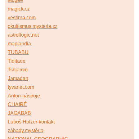
Mugee
magick.cz
vestirna.com
okultismus.mysteria.cz
astrollogie.net
maplandia
TUBABU
Tiditade
Tshjamm
Jamadan
tyvanet.com
Anton-nástroje
CHAIRÉ
JAGABAB
Luboš Holzer-kontakt
záhady.mystéria