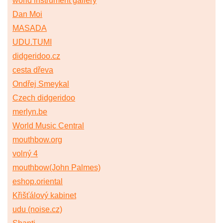
world instrument gallery
Dan Moi
MASADA
UDU.TUMI
didgeridoo.cz
cesta dřeva
Ondřej Smeykal
Czech didgeridoo
merlyn.be
World Music Central
mouthbow.org
volný 4
mouthbow(John Palmes)
eshop.oriental
Křišťálový kabinet
udu (noise.cz)