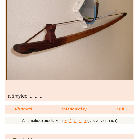
a šmytec.............
← Předchozí
Zpět do složky
Další →
Automatické procházení:
3
|
4
|
5
|
6
|
7
(čas ve vteřinách)