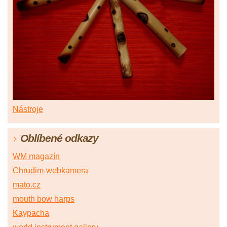
Nástroje
Oblíbené odkazy
WM magazín
Chrudim-webkamera
mato.cz
mouth bow harps
Kaypacha