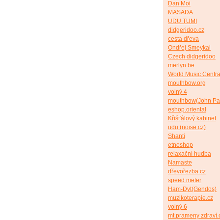
Dan Moi
MASADA
UDU.TUMI
didgeridoo.cz
cesta dřeva
Ondřej Smeykal
Czech didgeridoo
merlyn.be
World Music Centra
mouthbow.org
volný 4
mouthbow(John Pa
eshop.oriental
Křišťálový kabinet
udu (noise.cz)
Shanti
etnoshop
relaxační hudba
Namaste
dřevořezba.cz
speed meter
Ham-Dyt(Gendos)
muzikoterapie.cz
volný 6
mt.prameny zdraví.