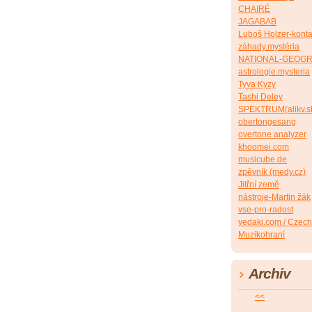
CHAIRÉ
JAGABAB
Luboš Holzer-konta
záhady.mystéria
NATIONAL-GEOG
astrologie.mysteria
Tyva Kyzy
Tashi Deley
SPEKTRUM(alikv.s
obertongesang
overtone analyzer
khoomei.com
musicube.de
zpěvník (medy.cz)
Jitřní země
nástroje-Martin žák
vse-pro-radost
yedaki.com / Czech
Muzikohraní
Archiv
<<