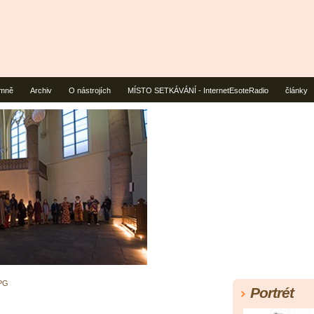
mně
Archiv
O nástrojích
MÍSTO SETKÁVÁNÍ - InternetEsoteRadio
články
PG
Portrét