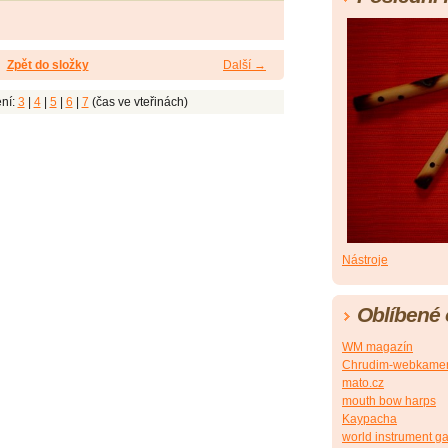
Zpět do složky
Další →
ní:
3
|
4
|
5
|
6
|
7
(čas ve vteřinách)
Nástroje
Oblíbené
WM magazín
Chrudim-webkame
mato.cz
mouth bow harps
Kaypacha
world instrument ga