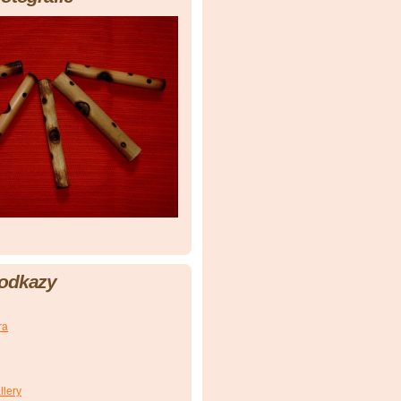
 odkazy
ra
llery