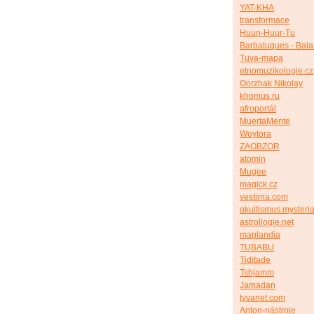
YAT-KHA
transformace
Huun-Huur-Tu
Barbatuques - Bai
Tuva-mapa
etnomuzikologie.cz
Oorzhak Nikolay
khomus.ru
afroportál
MuertaMente
Weytora
ZAOBZOR
atomin
Mugee
magick.cz
vestirna.com
okultismus.mysteria
astrollogie.net
maplandia
TUBABU
Tiditade
Tshjamm
Jamadan
tyvanet.com
Anton-nástroje