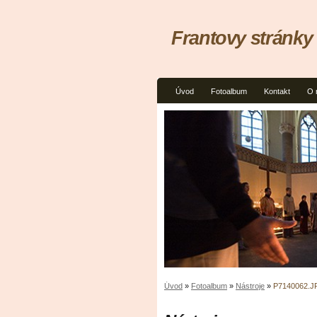
Frantovy stránky
Úvod
Fotoalbum
Kontakt
O 
Úvod
»
Fotoalbum
»
Nástroje
»
P7140062.J