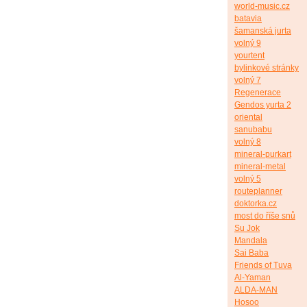
world-music.cz
batavia
šamanská jurta
volný 9
yourtent
bylinkové stránky
volný 7
Regenerace
Gendos yurta 2
oriental
sanubabu
volný 8
mineral-purkart
mineral-metal
volný 5
routeplanner
doktorka.cz
most do říše snů
Su Jok
Mandala
Sai Baba
Friends of Tuva
Al-Yaman
ALDA-MAN
Hosoo