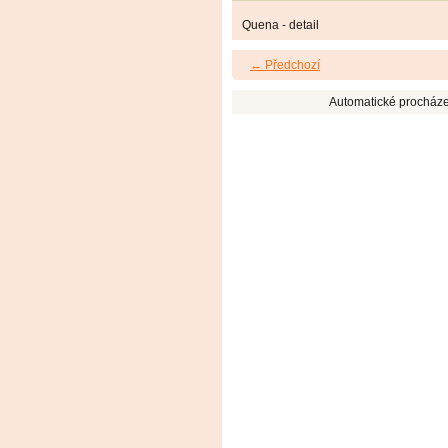
Quena - detail
← Předchozí
Automatické procháze