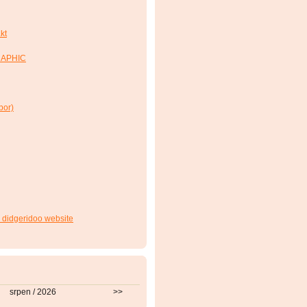
kt
RAPHIC
bor)
 didgeridoo website
srpen / 2026
>>