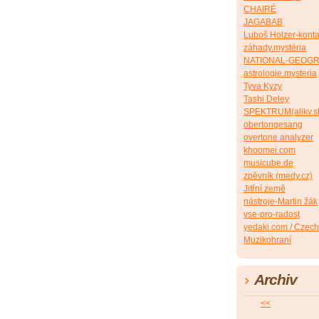
CHAIRÉ
JAGABAB
Luboš Holzer-konta
záhady.mystéria
NATIONAL-GEOG
astrologie.mysteria
Tyva Kyzy
Tashi Deley
SPEKTRUM(alikv.s
obertongesang
overtone analyzer
khoomei.com
musicube.de
zpěvník (medy.cz)
Jitřní země
nástroje-Martin žák
vse-pro-radost
yedaki.com / Czech
Muzikohraní
Archiv
<<