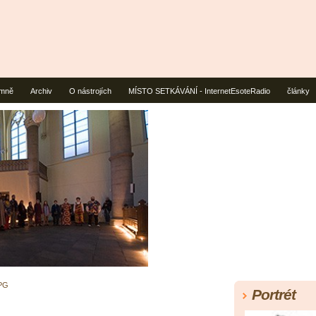
mně
Archiv
O nástrojích
MÍSTO SETKÁVÁNÍ - InternetEsoteRadio
články
PG
Portrét