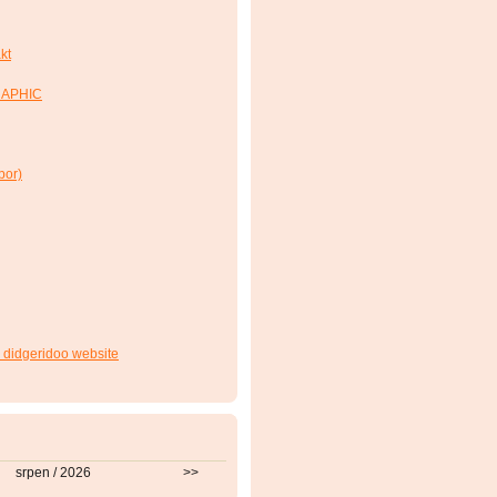
kt
RAPHIC
bor)
 didgeridoo website
srpen / 2026
>>