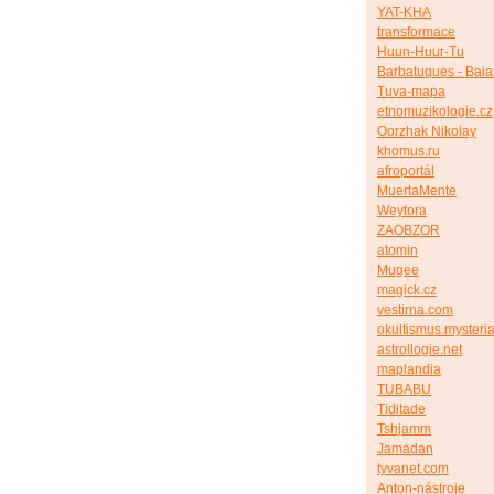
YAT-KHA
transformace
Huun-Huur-Tu
Barbatuques - Bai
Tuva-mapa
etnomuzikologie.cz
Oorzhak Nikolay
khomus.ru
afroportál
MuertaMente
Weytora
ZAOBZOR
atomin
Mugee
magick.cz
vestirna.com
okultismus.mysteria
astrollogie.net
maplandia
TUBABU
Tiditade
Tshjamm
Jamadan
tyvanet.com
Anton-nástroje