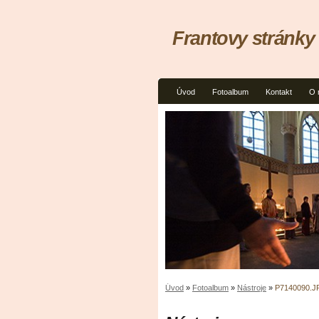
Frantovy stránky
Úvod
Fotoalbum
Kontakt
O 
Úvod
»
Fotoalbum
»
Nástroje
»
P7140090.J