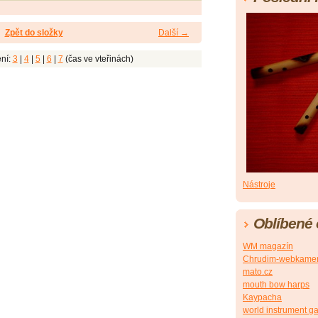
Zpět do složky
Další →
ní:
3
|
4
|
5
|
6
|
7
(čas ve vteřinách)
Nástroje
Oblíbené
WM magazín
Chrudim-webkame
mato.cz
mouth bow harps
Kaypacha
world instrument ga