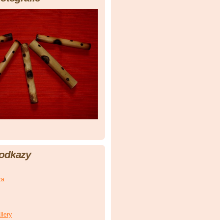
 odkazy
ra
llery