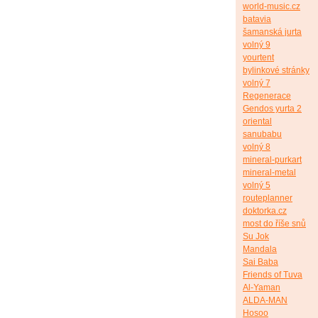
world-music.cz
batavia
šamanská jurta
volný 9
yourtent
bylinkové stránky
volný 7
Regenerace
Gendos yurta 2
oriental
sanubabu
volný 8
mineral-purkart
mineral-metal
volný 5
routeplanner
doktorka.cz
most do říše snů
Su Jok
Mandala
Sai Baba
Friends of Tuva
Al-Yaman
ALDA-MAN
Hosoo