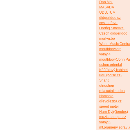
Dan Moi
MASADA
UDU.TUMI
didgeridoo.cz
cesta dřeva
Ondřej Smeykal
Czech didgeridoo
merlyn.be
World Music Centra
mouthbow.org
volný 4
mouthbow(John Pa
eshop.oriental
Křišťálový kabinet
udu (noise.cz)
Shanti
etnoshop
relaxační hudba
Namaste
dřevořezba.cz
speed meter
Ham-Dyt(Gendos)
muzikoterapie.cz
volný 6
mt.prameny zdraví.