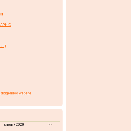
kt
RAPHIC
bor)
 didgeridoo website
srpen / 2026
>>