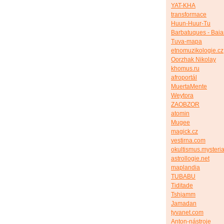
YAT-KHA
transformace
Huun-Huur-Tu
Barbatuques - Bai
Tuva-mapa
etnomuzikologie.cz
Oorzhak Nikolay
khomus.ru
afroportál
MuertaMente
Weytora
ZAOBZOR
atomin
Mugee
magick.cz
vestirna.com
okultismus.mysteria
astrollogie.net
maplandia
TUBABU
Tiditade
Tshjamm
Jamadan
tyvanet.com
Anton-nástroje