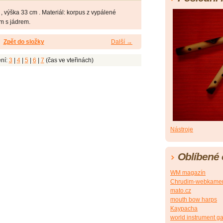
 výška 33 cm . Materiál: korpus z vypálené
mm s jádrem.
Zpět do složky
Další →
ní:
3
|
4
|
5
|
6
|
7
(čas ve vteřinách)
Nástroje
Oblíbené
WM magazín
Chrudim-webkame
mato.cz
mouth bow harps
Kaypacha
world instrument ga