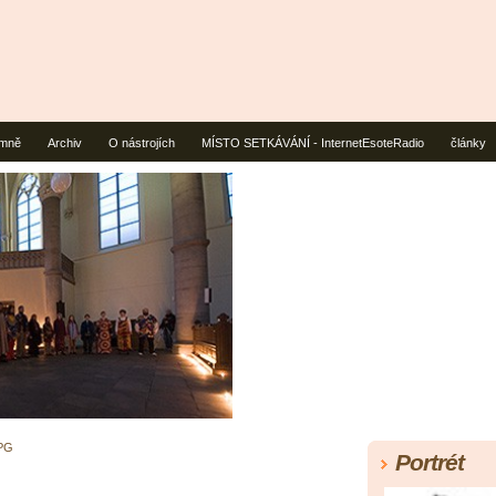
mně
Archiv
O nástrojích
MÍSTO SETKÁVÁNÍ - InternetEsoteRadio
články
PG
Portrét