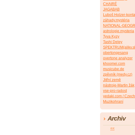
CHAIRÉ
JAGABAB
Luboš Holzer-konta
záhady.mystéria
NATIONAL-GEOG
astrologie.mysteria
Tyva Kyzy
Tashi Deley
SPEKTRUM(alikv.s
obertongesang
overtone analyzer
khoomei.com
musicube.de
zpěvník (medy.cz)
Jitřní země
nástroje-Martin žák
vse-pro-radost
yedaki.com / Czech
Muzikohraní
Archiv
<<