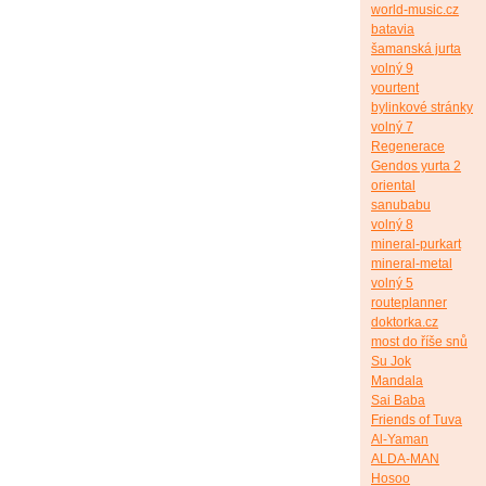
world-music.cz
batavia
šamanská jurta
volný 9
yourtent
bylinkové stránky
volný 7
Regenerace
Gendos yurta 2
oriental
sanubabu
volný 8
mineral-purkart
mineral-metal
volný 5
routeplanner
doktorka.cz
most do říše snů
Su Jok
Mandala
Sai Baba
Friends of Tuva
Al-Yaman
ALDA-MAN
Hosoo