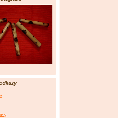
 odkazy
ra
llery