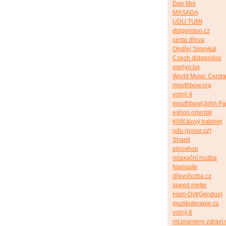
Dan Moi
MASADA
UDU.TUMI
didgeridoo.cz
cesta dřeva
Ondřej Smeykal
Czech didgeridoo
merlyn.be
World Music Centra
mouthbow.org
volný 4
mouthbow(John Pa
eshop.oriental
Křišťálový kabinet
udu (noise.cz)
Shanti
etnoshop
relaxační hudba
Namaste
dřevořezba.cz
speed meter
Ham-Dyt(Gendos)
muzikoterapie.cz
volný 6
mt.prameny zdraví.