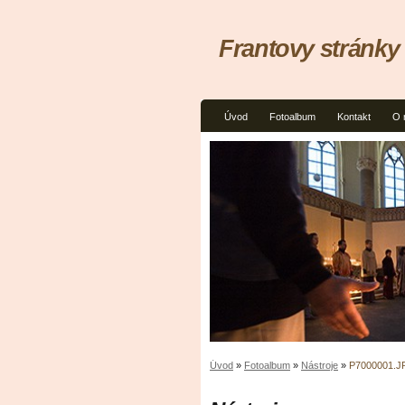
Frantovy stránky
Úvod
Fotoalbum
Kontakt
O 
Úvod
»
Fotoalbum
»
Nástroje
»
P7000001.J