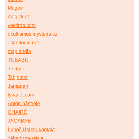
Mugee
magick.cz
vestirna.com
okultismus.mysteria.cz
astrollogie.net
maplandia
TUBABU
Tiditade
Tshjamm
Jamadan
tyvanet.com
Anton-nástroje
CHAIRÉ
JAGABAB
Luboš Holzer-kontakt
záhady.mystéria