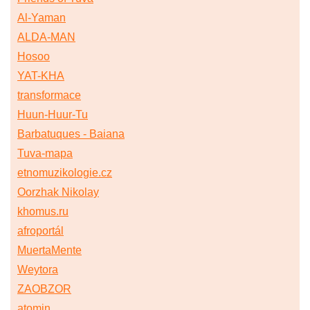
Al-Yaman
ALDA-MAN
Hosoo
YAT-KHA
transformace
Huun-Huur-Tu
Barbatuques - Baiana
Tuva-mapa
etnomuzikologie.cz
Oorzhak Nikolay
khomus.ru
afroportál
MuertaMente
Weytora
ZAOBZOR
atomin