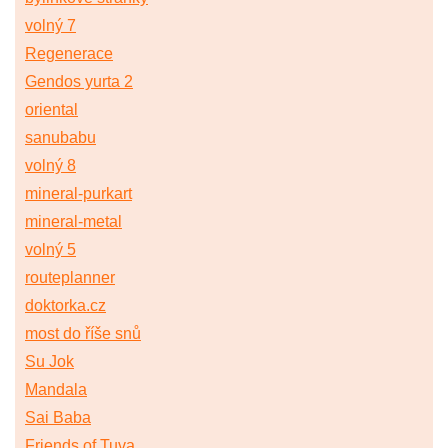
volný 7
Regenerace
Gendos yurta 2
oriental
sanubabu
volný 8
mineral-purkart
mineral-metal
volný 5
routeplanner
doktorka.cz
most do říše snů
Su Jok
Mandala
Sai Baba
Friends of Tuva