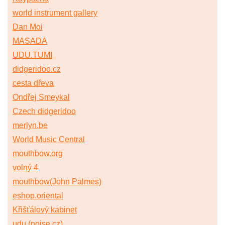
world instrument gallery
Dan Moi
MASADA
UDU.TUMI
didgeridoo.cz
cesta dřeva
Ondřej Smeykal
Czech didgeridoo
merlyn.be
World Music Central
mouthbow.org
volný 4
mouthbow(John Palmes)
eshop.oriental
Křišťálový kabinet
udu (noise.cz)