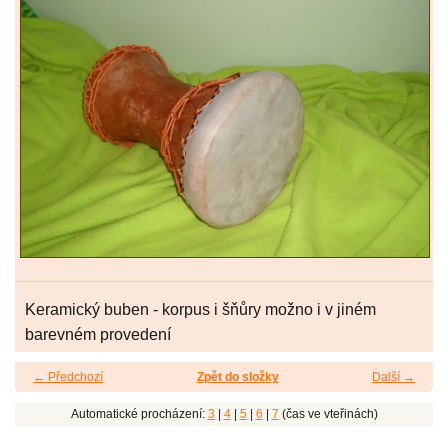
Keramický buben - korpus i šňůry možno i v jiném
barevném provedení
← Předchozí
Zpět do složky
Další →
Automatické procházení:
3
|
4
|
5
|
6
|
7
(čas ve vteřinách)