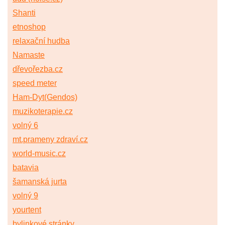
Shanti
etnoshop
relaxační hudba
Namaste
dřevořezba.cz
speed meter
Ham-Dyt(Gendos)
muzikoterapie.cz
volný 6
mt.prameny zdraví.cz
world-music.cz
batavia
šamanská jurta
volný 9
yourtent
bylinkové stránky