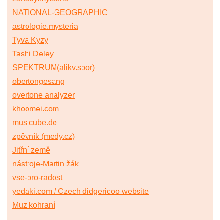
NATIONAL-GEOGRAPHIC
astrologie.mysteria
Tyva Kyzy
Tashi Deley
SPEKTRUM(alikv.sbor)
obertongesang
overtone analyzer
khoomei.com
musicube.de
zpěvník (medy.cz)
Jitřní země
nástroje-Martin žák
vse-pro-radost
yedaki.com / Czech didgeridoo website
Muzikohraní