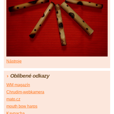
Nástroje
Oblíbené odkazy
WM magazín
Chrudim-webkamera
mato.cz
mouth bow harps
Kaypacha