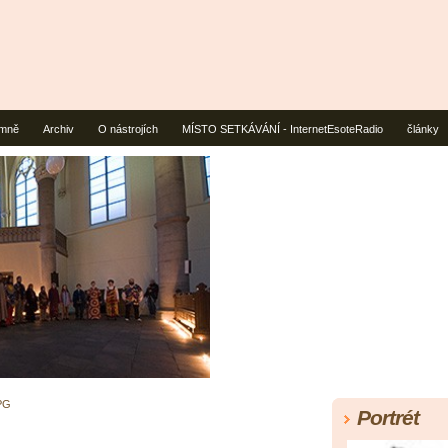
mně
Archiv
O nástrojích
MÍSTO SETKÁVÁNÍ - InternetEsoteRadio
články
PG
Portrét