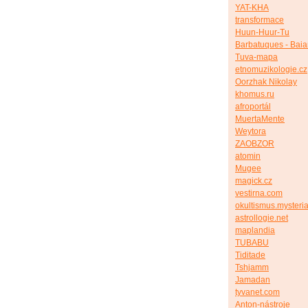
YAT-KHA
transformace
Huun-Huur-Tu
Barbatuques - Bai
Tuva-mapa
etnomuzikologie.cz
Oorzhak Nikolay
khomus.ru
afroportál
MuertaMente
Weytora
ZAOBZOR
atomin
Mugee
magick.cz
vestirna.com
okultismus.mysteria
astrollogie.net
maplandia
TUBABU
Tiditade
Tshjamm
Jamadan
tyvanet.com
Anton-nástroje