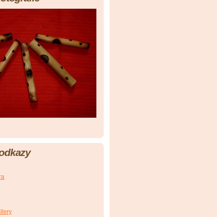
 odkazy
ra
llery