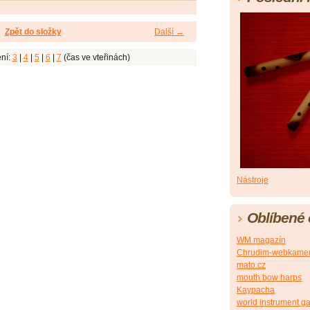
Zpět do složky
Další →
ní:
3
|
4
|
5
|
6
|
7
(čas ve vteřinách)
Nástroje
Oblíbené
WM magazín
Chrudim-webkame
mato.cz
mouth bow harps
Kaypacha
world instrument ga