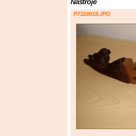
Nástroje
P7110018.JPG