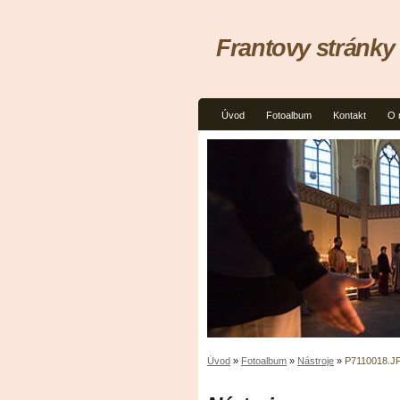
Frantovy stránky
Úvod
Fotoalbum
Kontakt
O 
Úvod
»
Fotoalbum
»
Nástroje
»
P7110018.J