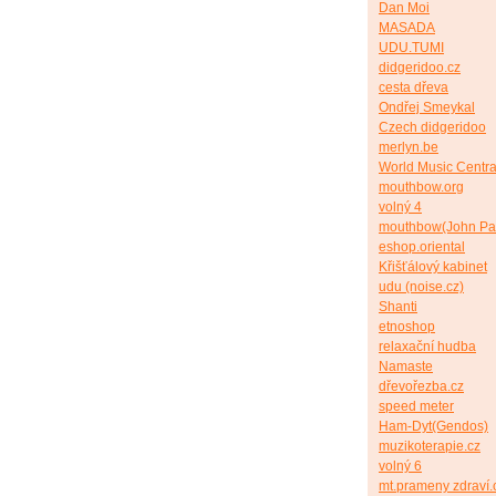
Dan Moi
MASADA
UDU.TUMI
didgeridoo.cz
cesta dřeva
Ondřej Smeykal
Czech didgeridoo
merlyn.be
World Music Centra
mouthbow.org
volný 4
mouthbow(John Pa
eshop.oriental
Křišťálový kabinet
udu (noise.cz)
Shanti
etnoshop
relaxační hudba
Namaste
dřevořezba.cz
speed meter
Ham-Dyt(Gendos)
muzikoterapie.cz
volný 6
mt.prameny zdraví.