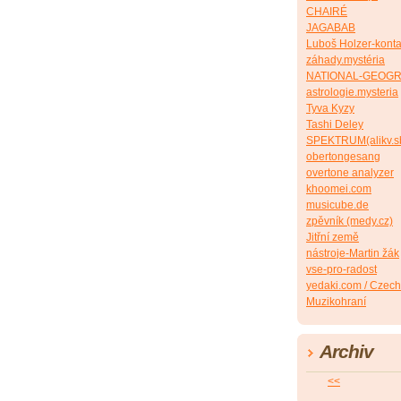
CHAIRÉ
JAGABAB
Luboš Holzer-konta
záhady.mystéria
NATIONAL-GEOG
astrologie.mysteria
Tyva Kyzy
Tashi Deley
SPEKTRUM(alikv.s
obertongesang
overtone analyzer
khoomei.com
musicube.de
zpěvník (medy.cz)
Jitřní země
nástroje-Martin žák
vse-pro-radost
yedaki.com / Czech
Muzikohraní
Archiv
<<