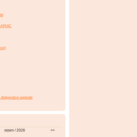
kt
RAPHIC
bor)
 didgeridoo website
srpen / 2026
>>