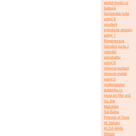
world-music.cz
batavia
šamanská jurta
volný 9
yourtent
bylinkové stránky
volný 7
Regenerace
Gendos yurta 2
oriental
sanubabu
volný 8
mineral-purkart
mineral-metal
volný 5
routeplanner
doktorka.cz
most do říše snů
Su Jok
Mandala
Sai Baba
Friends of Tuva
Al-Yaman
ALDA-MAN
Hosoo