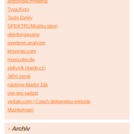
astrologie.mysteria
Tyva Kyzy
Tashi Deley
SPEKTRUM(alikv.sbor)
obertongesang
overtone analyzer
khoomei.com
musicube.de
zpěvník (medy.cz)
Jitřní země
nástroje-Martin žák
vse-pro-radost
yedaki.com / Czech didgeridoo website
Muzikohraní
Archiv