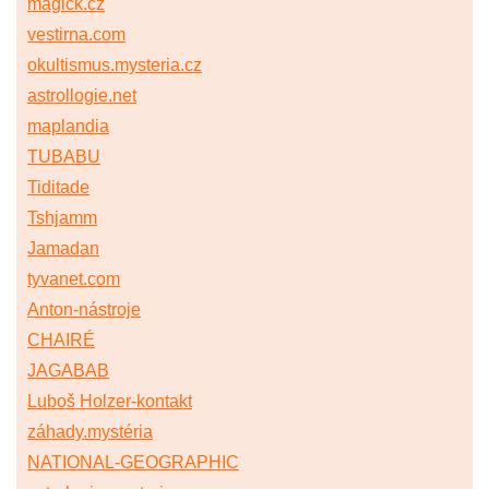
magick.cz
vestirna.com
okultismus.mysteria.cz
astrollogie.net
maplandia
TUBABU
Tiditade
Tshjamm
Jamadan
tyvanet.com
Anton-nástroje
CHAIRÉ
JAGABAB
Luboš Holzer-kontakt
záhady.mystéria
NATIONAL-GEOGRAPHIC