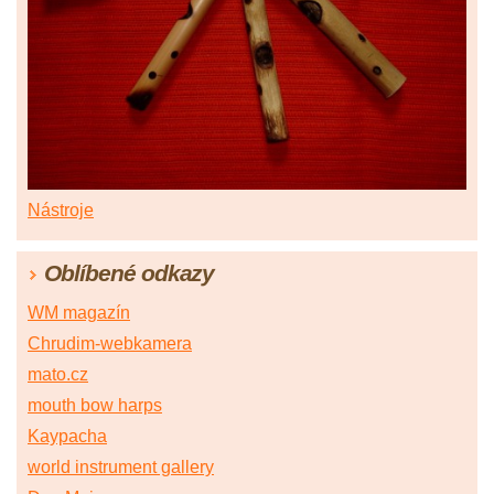
Nástroje
Oblíbené odkazy
WM magazín
Chrudim-webkamera
mato.cz
mouth bow harps
Kaypacha
world instrument gallery