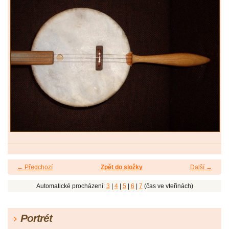
← Předchozí
Zpět do složky
Další →
Automatické procházení:
3
|
4
|
5
|
6
|
7
(čas ve vteřinách)
Portrét