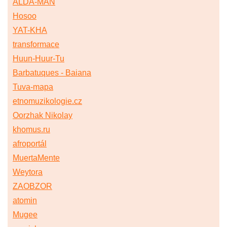
ALDA-MAN
Hosoo
YAT-KHA
transformace
Huun-Huur-Tu
Barbatuques - Baiana
Tuva-mapa
etnomuzikologie.cz
Oorzhak Nikolay
khomus.ru
afroportál
MuertaMente
Weytora
ZAOBZOR
atomin
Mugee