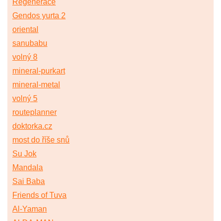
Regenerace
Gendos yurta 2
oriental
sanubabu
volný 8
mineral-purkart
mineral-metal
volný 5
routeplanner
doktorka.cz
most do říše snů
Su Jok
Mandala
Sai Baba
Friends of Tuva
Al-Yaman