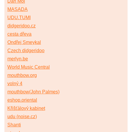
Dan Moi
MASADA
UDU.TUMI
didgeridoo.cz
cesta dřeva
Ondřej Smeykal
Czech didgeridoo
merlyn.be
World Music Central
mouthbow.org
volný 4
mouthbow(John Palmes)
eshop.oriental
Křišťálový kabinet
udu (noise.cz)
Shanti