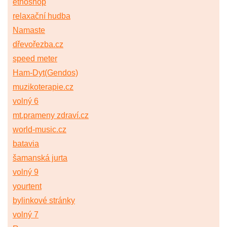
etnoshop
relaxační hudba
Namaste
dřevořezba.cz
speed meter
Ham-Dyt(Gendos)
muzikoterapie.cz
volný 6
mt.prameny zdraví.cz
world-music.cz
batavia
šamanská jurta
volný 9
yourtent
bylinkové stránky
volný 7