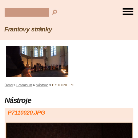
Frantovy stránky
Úvod
»
Fotoalbum
»
Nástroje
»
P7110020.JPG
Nástroje
P7110020.JPG