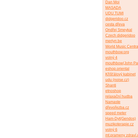
Dan Moi
MASADA
UDU.TUMI
didgeridoo.cz
cesta dřeva
Ondřej Smeykal
Czech didgeridoo
merlyn.be
World Music Centra
mouthbow.org
volný 4
mouthbow(John Pa
eshop.oriental
Křišťálový kabinet
udu (noise.cz)
Shanti
etnoshop
relaxační hudba
Namaste
dřevořezba.cz
speed meter
Ham-Dyt(Gendos)
muzikoterapie.cz
volný 6
mt.prameny zdraví.