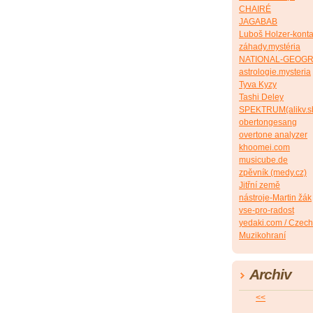
CHAIRÉ
JAGABAB
Luboš Holzer-konta
záhady.mystéria
NATIONAL-GEOG
astrologie.mysteria
Tyva Kyzy
Tashi Deley
SPEKTRUM(alikv.s
obertongesang
overtone analyzer
khoomei.com
musicube.de
zpěvník (medy.cz)
Jitřní země
nástroje-Martin žák
vse-pro-radost
yedaki.com / Czech
Muzikohraní
Archiv
<<