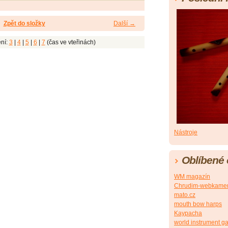
Zpět do složky
Další →
ní:
3
|
4
|
5
|
6
|
7
(čas ve vteřinách)
Nástroje
Oblíbené
WM magazín
Chrudim-webkame
mato.cz
mouth bow harps
Kaypacha
world instrument ga