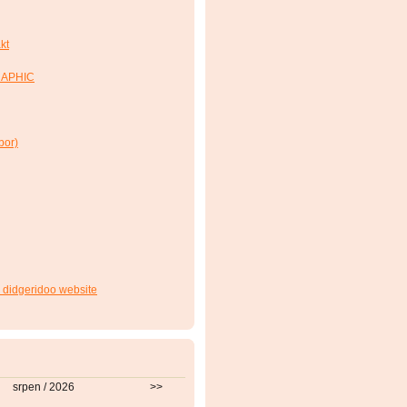
kt
RAPHIC
bor)
 didgeridoo website
srpen / 2026
>>