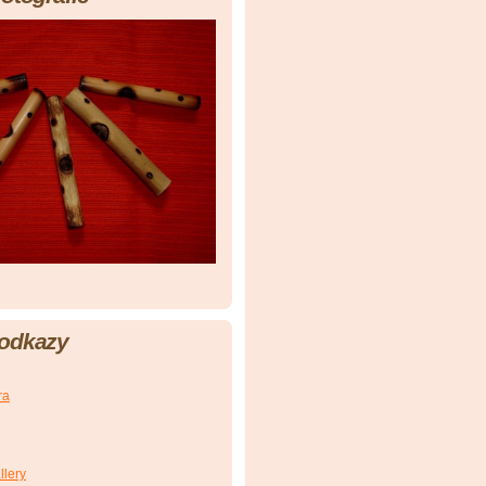
 odkazy
ra
llery