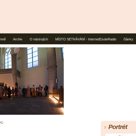
mně
Archiv
O nástrojích
MÍSTO SETKÁVÁNÍ - InternetEsoteRadio
články
PG
Portrét