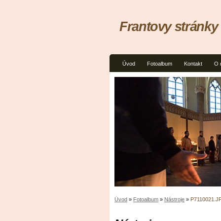
Frantovy stránky
Úvod
Fotoalbum
Kontakt
O 
Úvod
»
Fotoalbum
»
Nástroje
»
P7110021.J