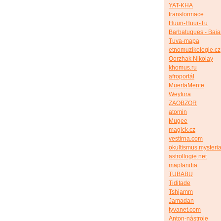
YAT-KHA
transformace
Huun-Huur-Tu
Barbatuques - Bai
Tuva-mapa
etnomuzikologie.cz
Oorzhak Nikolay
khomus.ru
afroportál
MuertaMente
Weytora
ZAOBZOR
atomin
Mugee
magick.cz
vestirna.com
okultismus.mysteria
astrollogie.net
maplandia
TUBABU
Tiditade
Tshjamm
Jamadan
tyvanet.com
Anton-nástroje