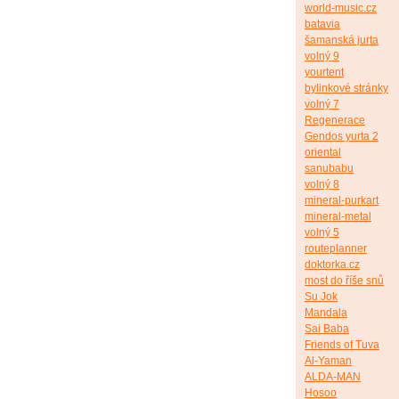
world-music.cz
batavia
šamanská jurta
volný 9
yourtent
bylinkové stránky
volný 7
Regenerace
Gendos yurta 2
oriental
sanubabu
volný 8
mineral-purkart
mineral-metal
volný 5
routeplanner
doktorka.cz
most do říše snů
Su Jok
Mandala
Sai Baba
Friends of Tuva
Al-Yaman
ALDA-MAN
Hosoo