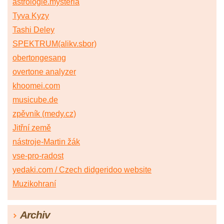
astrologie.mysteria
Tyva Kyzy
Tashi Deley
SPEKTRUM(alikv.sbor)
obertongesang
overtone analyzer
khoomei.com
musicube.de
zpěvník (medy.cz)
Jitřní země
nástroje-Martin žák
vse-pro-radost
yedaki.com / Czech didgeridoo website
Muzikohraní
Archiv