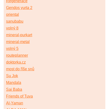
Regenerace
Gendos yurta 2
oriental
sanubabu
volný 8
mineral-purkart
mineral-metal
volný 5
routeplanner
doktorka.cz
most do říše snů
Su Jok
Mandala
Sai Baba
Friends of Tuva
Al-Yaman