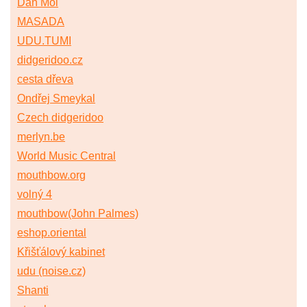
Dan Moi
MASADA
UDU.TUMI
didgeridoo.cz
cesta dřeva
Ondřej Smeykal
Czech didgeridoo
merlyn.be
World Music Central
mouthbow.org
volný 4
mouthbow(John Palmes)
eshop.oriental
Křišťálový kabinet
udu (noise.cz)
Shanti