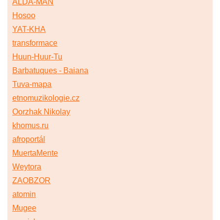
ALDA-MAN
Hosoo
YAT-KHA
transformace
Huun-Huur-Tu
Barbatuques - Baiana
Tuva-mapa
etnomuzikologie.cz
Oorzhak Nikolay
khomus.ru
afroportál
MuertaMente
Weytora
ZAOBZOR
atomin
Mugee