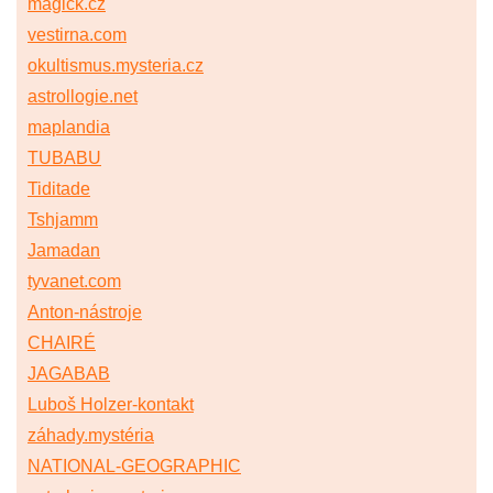
magick.cz
vestirna.com
okultismus.mysteria.cz
astrollogie.net
maplandia
TUBABU
Tiditade
Tshjamm
Jamadan
tyvanet.com
Anton-nástroje
CHAIRÉ
JAGABAB
Luboš Holzer-kontakt
záhady.mystéria
NATIONAL-GEOGRAPHIC