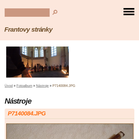
Frantovy stránky
Úvod
»
Fotoalbum
»
Nástroje
»
P7140084.JPG
Nástroje
P7140084.JPG