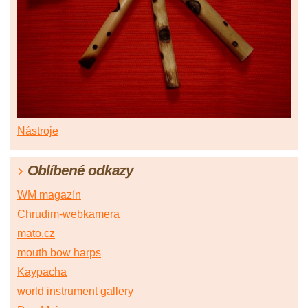
Nástroje
Oblíbené odkazy
WM magazín
Chrudim-webkamera
mato.cz
mouth bow harps
Kaypacha
world instrument gallery