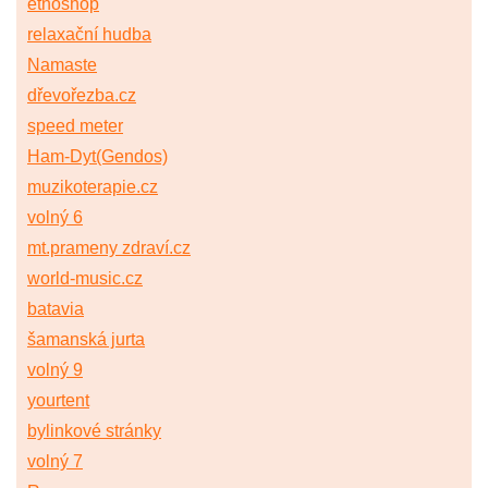
etnoshop
relaxační hudba
Namaste
dřevořezba.cz
speed meter
Ham-Dyt(Gendos)
muzikoterapie.cz
volný 6
mt.prameny zdraví.cz
world-music.cz
batavia
šamanská jurta
volný 9
yourtent
bylinkové stránky
volný 7