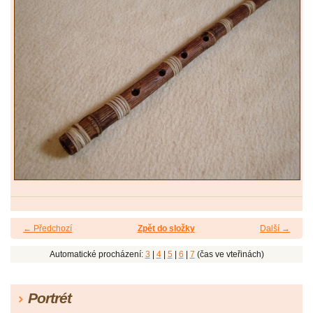
← Předchozí
Zpět do složky
Další →
Automatické procházení:
3
|
4
|
5
|
6
|
7
(čas ve vteřinách)
Portrét