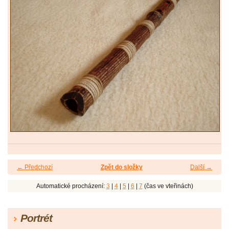
← Předchozí
Zpět do složky
Další →
Automatické procházení:
3
|
4
|
5
|
6
|
7
(čas ve vteřinách)
Portrét