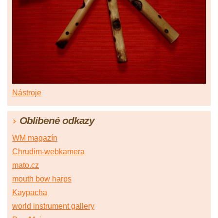
Nástroje
Oblíbené odkazy
WM magazín
Chrudim-webkamera
mato.cz
mouth bow harps
Kaypacha
world instrument gallery