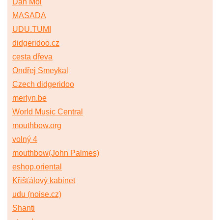
Dan Moi
MASADA
UDU.TUMI
didgeridoo.cz
cesta dřeva
Ondřej Smeykal
Czech didgeridoo
merlyn.be
World Music Central
mouthbow.org
volný 4
mouthbow(John Palmes)
eshop.oriental
Křišťálový kabinet
udu (noise.cz)
Shanti