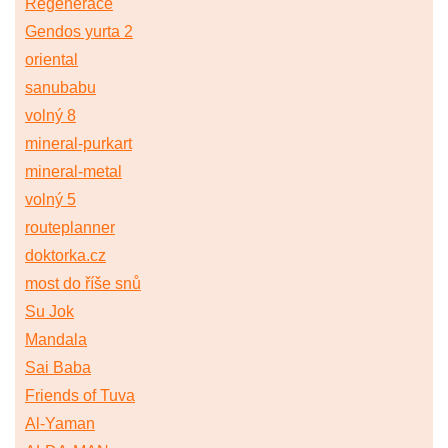
Regenerace
Gendos yurta 2
oriental
sanubabu
volný 8
mineral-purkart
mineral-metal
volný 5
routeplanner
doktorka.cz
most do říše snů
Su Jok
Mandala
Sai Baba
Friends of Tuva
Al-Yaman