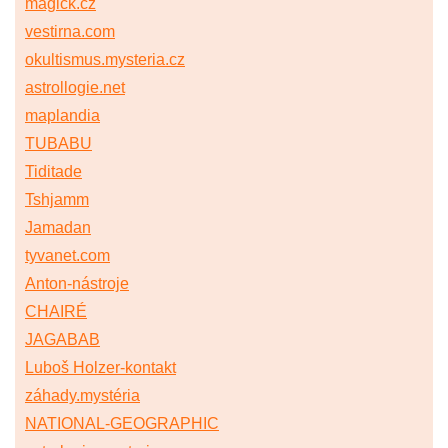
magick.cz
vestirna.com
okultismus.mysteria.cz
astrollogie.net
maplandia
TUBABU
Tiditade
Tshjamm
Jamadan
tyvanet.com
Anton-nástroje
CHAIRÉ
JAGABAB
Luboš Holzer-kontakt
záhady.mystéria
NATIONAL-GEOGRAPHIC