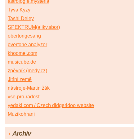
astrologie.mysteria
Tyva Kyzy
Tashi Deley
SPEKTRUM(alikv.sbor)
obertongesang
overtone analyzer
khoomei.com
musicube.de
zpěvník (medy.cz)
Jitřní země
nástroje-Martin žák
vse-pro-radost
yedaki.com / Czech didgeridoo website
Muzikohraní
Archiv