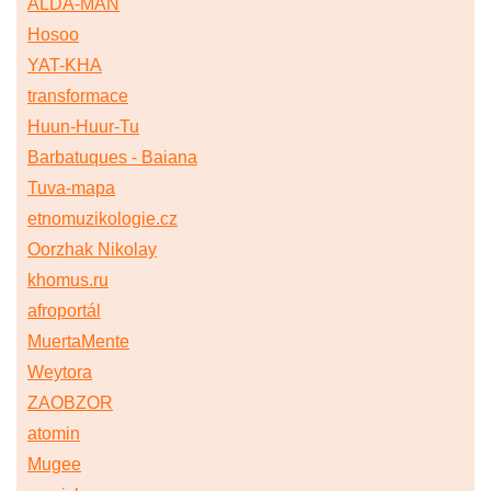
ALDA-MAN
Hosoo
YAT-KHA
transformace
Huun-Huur-Tu
Barbatuques - Baiana
Tuva-mapa
etnomuzikologie.cz
Oorzhak Nikolay
khomus.ru
afroportál
MuertaMente
Weytora
ZAOBZOR
atomin
Mugee