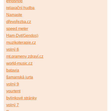
etnoshop
relaxační hudba
Namaste
dřevořezba.cz
speed meter
Ham-Dyt(Gendos)
muzikoterapie.cz
volný 6
mt.prameny zdraví.cz
world-music.cz
batavia
šamanská jurta
volný 9
yourtent
bylinkové stránky
volný 7